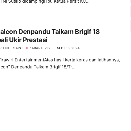
TNI Susilo didampingi Ibu Ketua Persit KC...
alcon Denpandu Taikam Brigif 18
li Ukir Prestasi
RI ENTERTAINT
KABAR DIVISI
SEPT 16, 2024
irawiri EntertainmentAtas hasil kerja keras dan latihannya,
lcon” Denpandu Taikam Brigif 18/Tr...