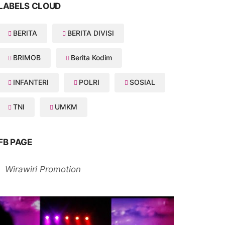
LABELS CLOUD
BERITA
BERITA DIVISI
BRIMOB
Berita Kodim
INFANTERI
POLRI
SOSIAL
TNI
UMKM
FB PAGE
Wirawiri Promotion