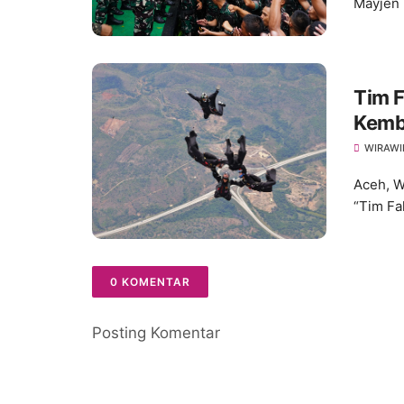
Mayjen 
Tim F
Kemba
WIRAWI
Aceh, W
“Tim Fa
0 KOMENTAR
Posting Komentar