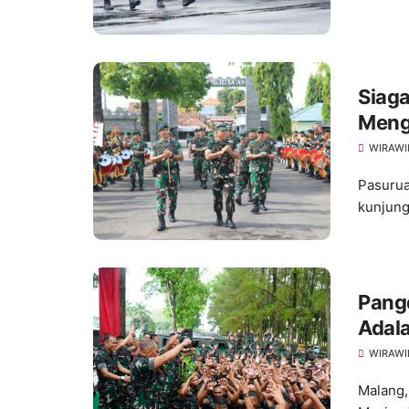
Siaga
Meng
Yonzi
WIRAWI
Pasurua
kunjung
Pangd
Adal
WIRAWI
Malang,