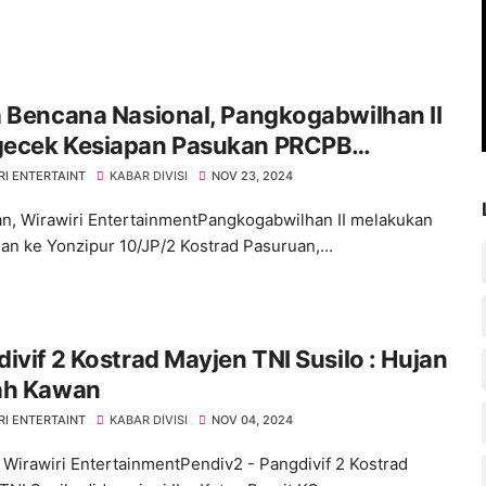
 Bencana Nasional, Pangkogabwilhan II
ecek Kesiapan Pasukan PRCPB
pur 10/JP/2 Kostrad
RI ENTERTAINT
KABAR DIVISI
NOV 23, 2024
n, Wirawiri EntertainmentPangkogabwilhan II melakukan
an ke Yonzipur 10/JP/2 Kostrad Pasuruan,...
ivif 2 Kostrad Mayjen TNI Susilo : Hujan
ah Kawan
RI ENTERTAINT
KABAR DIVISI
NOV 04, 2024
 Wirawiri EntertainmentPendiv2 - Pangdivif 2 Kostrad