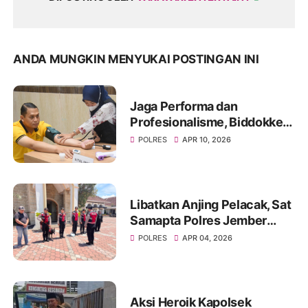
ANDA MUNGKIN MENYUKAI POSTINGAN INI
Jaga Performa dan
Profesionalisme, Biddokkes
Polda Jatim Gelar Rikes
POLRES
APR 10, 2026
Berkala di Polres
Bondowoso
Libatkan Anjing Pelacak, Sat
Samapta Polres Jember
Sterilisasi Gereja Jelang
POLRES
APR 04, 2026
Ibadah Paskah
Aksi Heroik Kapolsek