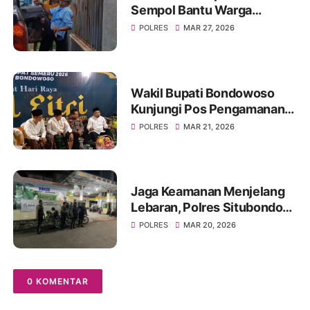
Sempol Bantu Warga
Kecelakaan Saat Akan
POLRES
MAR 27, 2026
Berlebaran
Wakil Bupati Bondowoso
Kunjungi Pos Pengamanan
Lebaran 2026
POLRES
MAR 21, 2026
Jaga Keamanan Menjelang
Lebaran, Polres Situbondo
Intensifkan Patroli Sisir
POLRES
MAR 20, 2026
Rumah Kosong Ditinggal
Mudik
0 KOMENTAR