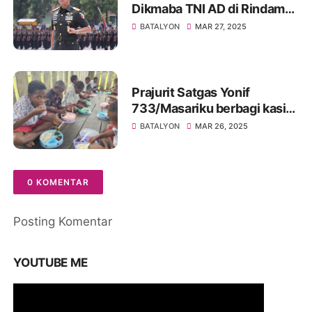
Dikmaba TNI AD di Rindam
Secaba Jember
BATALYON
MAR 27, 2025
Prajurit Satgas Yonif
733/Masariku berbagi kasih
dengan membagikan Makan
BATALYON
MAR 26, 2025
Bergizi Gratis kepada Siswa
SD Rimba ST Aloysius
Mumugu
0 KOMENTAR
Posting Komentar
YOUTUBE ME