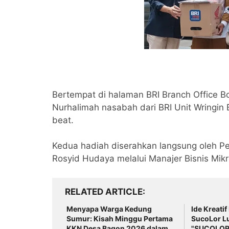
Bertempat di halaman BRI Branch Office 
Nurhalimah nasabah dari BRI Unit Wring
beat.
Kedua hadiah diserahkan langsung oleh
Rosyid Hudaya melalui Manajer Bisnis Mik
RELATED ARTICLE
Menyapa Warga Kedung
Ide Kreatif
Sumur: Kisah Minggu Pertama
SucoLor L
KKN Desa Bagon 2026 dalam
"SUCOLOR