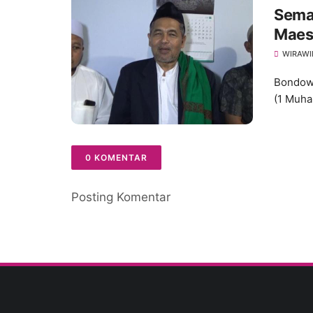
Sema
Maes
Piatu
WIRAWI
Bondowo
(1 Muhar
0 KOMENTAR
Posting Komentar