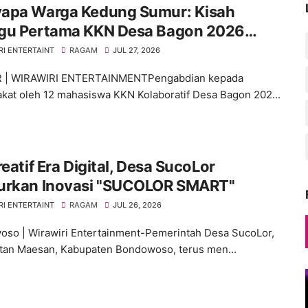
apa Warga Kedung Sumur: Kisah
gu Pertama KKN Desa Bagon 2026
 Verval Data Desil 2
RI ENTERTAINT
RAGAM
JUL 27, 2026
 | WIRAWIRI ENTERTAINMENTPengabdian kepada
kat oleh 12 mahasiswa KKN Kolaboratif Desa Bagon 202...
reatif Era Digital, Desa SucoLor
urkan Inovasi "SUCOLOR SMART"
RI ENTERTAINT
RAGAM
JUL 26, 2026
so | Wirawiri Entertainment-Pemerintah Desa SucoLor,
an Maesan, Kabupaten Bondowoso, terus men...