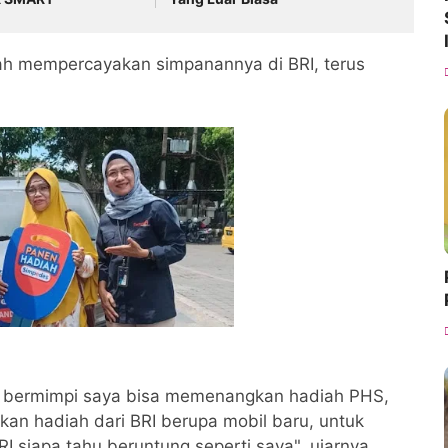
lah mempercayakan simpanannya di BRI, terus
 bermimpi saya bisa memenangkan hadiah PHS,
tkan hadiah dari BRI berupa mobil baru, untuk
I siapa tahu beruntung seperti saya", ujarnya.,