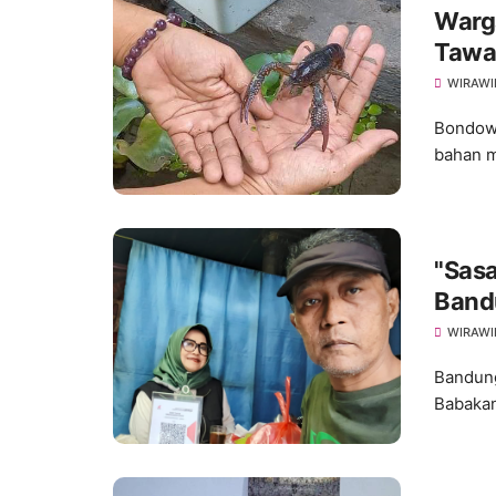
Warg
Tawar
WIRAWI
Bondowo
bahan m
"Sasa
Band
WIRAWI
Bandung
Babakan