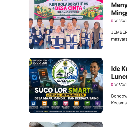
Meny
Ming
dalam
WIRAWI
JEMBER
masyara
Ide K
Lunc
WIRAWI
Bondowo
Kecamat