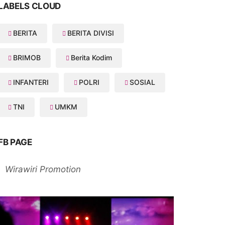
LABELS CLOUD
BERITA
BERITA DIVISI
BRIMOB
Berita Kodim
INFANTERI
POLRI
SOSIAL
TNI
UMKM
FB PAGE
Wirawiri Promotion