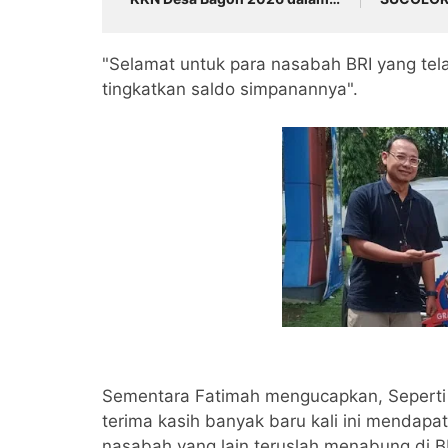
Verval Data Desil 2
"Selamat untuk para nasabah BRI yang te
tingkatkan saldo simpanannya".
Sementara Fatimah mengucapkan, Seperti
terima kasih banyak baru kali ini mendapa
nasabah yang lain teruslah menabung di BR