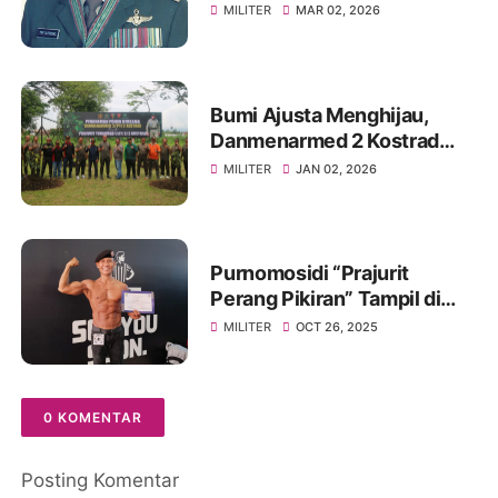
Berduka
MILITER
MAR 02, 2026
Bumi Ajusta Menghijau,
Danmenarmed 2 Kostrad
Pimpin Gerakan Tanam
MILITER
JAN 02, 2026
Pohon
Purnomosidi “Prajurit
Perang Pikiran” Tampil di
Body Contest Piala Wali
MILITER
OCT 26, 2025
Kota Cirebon 2025
0 KOMENTAR
Posting Komentar