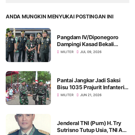
ANDA MUNGKIN MENYUKAI POSTINGAN INI
Pangdam IV/Diponegoro
Dampingi Kasad Bekali
Taruna Akmil, Siapkan
MILITER
JUL 09, 2026
Pemimpin TNI AD Menuju
Indonesia Emas 2045
Pantai Jangkar Jadi Saksi
Bisu 1035 Prajurit Infanteri,
Ikuti Tradisi Pembaretan
MILITER
JUN 21, 2026
Jenderal TNI (Purn) H. Try
Sutrisno Tutup Usia, TNI AD