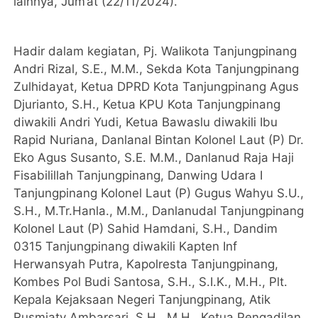
lainnya, Jum’at (22/11/2024).
Hadir dalam kegiatan, Pj. Walikota Tanjungpinang
Andri Rizal, S.E., M.M., Sekda Kota Tanjungpinang
Zulhidayat, Ketua DPRD Kota Tanjungpinang Agus
Djurianto, S.H., Ketua KPU Kota Tanjungpinang
diwakili Andri Yudi, Ketua Bawaslu diwakili Ibu
Rapid Nuriana, Danlanal Bintan Kolonel Laut (P) Dr.
Eko Agus Susanto, S.E. M.M., Danlanud Raja Haji
Fisabilillah Tanjungpinang, Danwing Udara I
Tanjungpinang Kolonel Laut (P) Gugus Wahyu S.U.,
S.H., M.Tr.Hanla., М.М., Danlanudal Tanjungpinang
Kolonel Laut (P) Sahid Hamdani, S.H., Dandim
0315 Tanjungpinang diwakili Kapten Inf
Herwansyah Putra, Kapolresta Tanjungpinang,
Kombes Pol Budi Santosa, S.H., S.I.K., Μ.Η., Plt.
Kepala Kejaksaan Negeri Tanjungpinang, Atik
Rusmiaty Ambarsari, S.H., M.H., Ketua Pengadilan