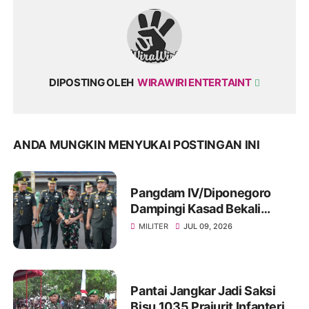
DIPOSTING OLEH
WIRAWIRI ENTERTAINT
ANDA MUNGKIN MENYUKAI POSTINGAN INI
Pangdam IV/Diponegoro
Dampingi Kasad Bekali
Taruna Akmil, Siapkan
MILITER
JUL 09, 2026
Pemimpin TNI AD Menuju
Indonesia Emas 2045
Pantai Jangkar Jadi Saksi
Bisu 1035 Prajurit Infanteri,