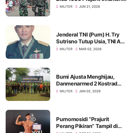
Ikuti Tradisi Pembaretan
MILITER
JUN 21, 2026
Jenderal TNI (Purn) H. Try
Sutrisno Tutup Usia, TNI AD
Berduka
MILITER
MAR 02, 2026
Bumi Ajusta Menghijau,
Danmenarmed 2 Kostrad
Pimpin Gerakan Tanam
MILITER
JAN 02, 2026
Pohon
Purnomosidi “Prajurit
Perang Pikiran” Tampil di
Body Contest Piala Wali