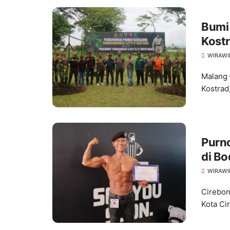
Bumi
Kost
WIRAWI
Malang 
Kostrad
Purno
di Bo
2025
WIRAWI
Cirebon
Kota Ci