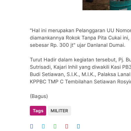
"Hal ini merupakan Pelanggaran UU Nomo
diamankannya Rokok Tanpa Pita Cukai ini,
sebesar Rp. 300 jt" ujar Danlanal Dumai.
Turut Hadir dalam kegiatan tersebut, Pj. Bup
Sutrisadi, Kajari Inhil yang diwakili Kasi P
Budi Setiawan, S.I.Κ., Μ.Ι.Κ., Palaksa Lana
KPPBC TMP C Tembilahan Setiawan Rosyid
(Bagus)
Tags
MILITER