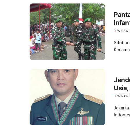
Pantai Jang
Infan
WIRAWI
Situbon
Kecamat
Jende
Usia,
WIRAWI
Jakarta
Indones