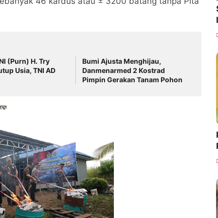
anyak 46 kardus atau ± 3200 batang tanpa Pita
NI (Purn) H. Try
Bumi Ajusta Menghijau,
utup Usia, TNI AD
Danmenarmed 2 Kostrad
Pimpin Gerakan Tanam Pohon