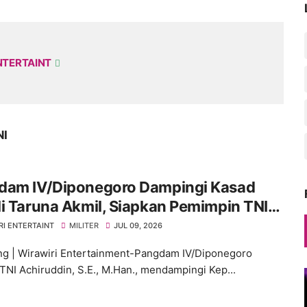
NTERTAINT
NI
dam IV/Diponegoro Dampingi Kasad
i Taruna Akmil, Siapkan Pemimpin TNI
enuju Indonesia Emas 2045
RI ENTERTAINT
MILITER
JUL 09, 2026
g | Wirawiri Entertainment-Pangdam IV/Diponegoro
TNI Achiruddin, S.E., M.Han., mendampingi Kep...