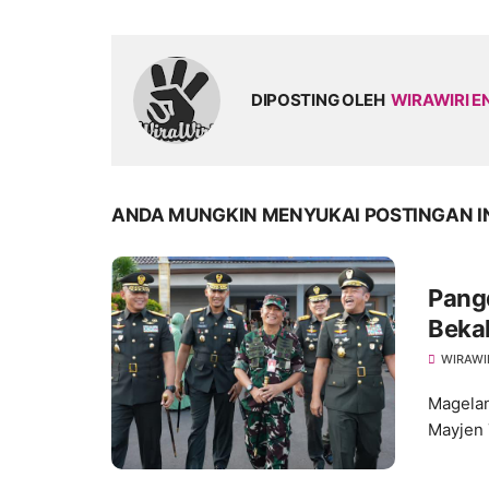
DIPOSTING OLEH
WIRAWIRI E
ANDA MUNGKIN MENYUKAI POSTINGAN I
Pang
Bekal
AD M
WIRAWI
Magelan
Mayjen 