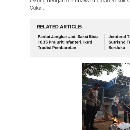
tekong dengan membawa muatan Rokok seb
Cukai.
RELATED ARTICLE
Pantai Jangkar Jadi Saksi Bisu
Jenderal T
1035 Prajurit Infanteri, Ikuti
Sutrisno T
Tradisi Pembaretan
Berduka