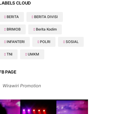
LABELS CLOUD
BERITA
BERITA DIVISI
BRIMOB
Berita Kodim
INFANTERI
POLRI
SOSIAL
TNI
UMKM
FB PAGE
Wirawiri Promotion