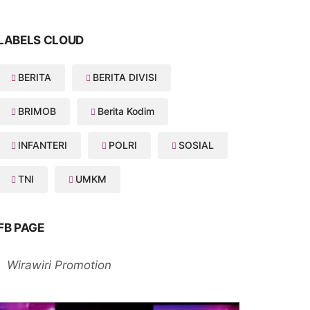
LABELS CLOUD
BERITA
BERITA DIVISI
BRIMOB
Berita Kodim
INFANTERI
POLRI
SOSIAL
TNI
UMKM
FB PAGE
Wirawiri Promotion