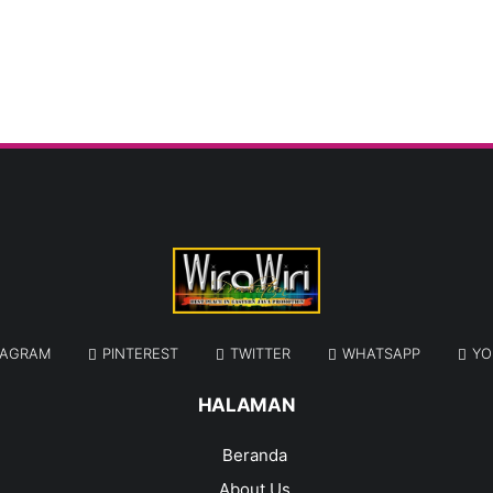
TAGRAM
PINTEREST
TWITTER
WHATSAPP
YO
HALAMAN
Beranda
About Us