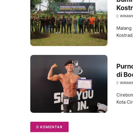
Kost
WIRAWI
Malang 
Kostrad
Purno
di Bo
2025
WIRAWI
Cirebon
Kota Ci
0 KOMENTAR