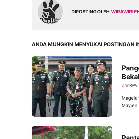
DIPOSTING OLEH
WIRAWIRI E
ANDA MUNGKIN MENYUKAI POSTINGAN I
Pang
Bekal
AD M
WIRAWI
Magelan
Mayjen 
Pantai Jang