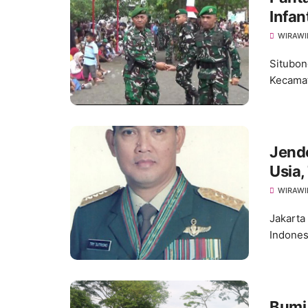
Infan
WIRAWI
Situbon
Kecamat
Jende
Usia,
WIRAWI
Jakarta
Indones
Bumi