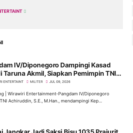
NTERTAINT
NI
dam IV/Diponegoro Dampingi Kasad
i Taruna Akmil, Siapkan Pemimpin TNI
enuju Indonesia Emas 2045
RI ENTERTAINT
MILITER
JUL 09, 2026
g | Wirawiri Entertainment-Pangdam IV/Diponegoro
TNI Achiruddin, S.E., M.Han., mendampingi Kep...
kar Jadi Saksi Bisu 1035 Prajurit