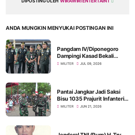
DIPOSTING OLEH
WIRAWIRI ENTERTAINT
ANDA MUNGKIN MENYUKAI POSTINGAN INI
Pangdam IV/Diponegoro
Dampingi Kasad Bekali
Taruna Akmil, Siapkan
MILITER
JUL 09, 2026
Pemimpin TNI AD Menuju
Indonesia Emas 2045
Pantai Jangkar Jadi Saksi
Bisu 1035 Prajurit Infanteri,
Ikuti Tradisi Pembaretan
MILITER
JUN 21, 2026
Jenderal TNI (Purn) H. Try