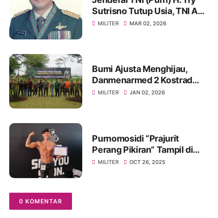
Sutrisno Tutup Usia, TNI AD
Berduka
MILITER
MAR 02, 2026
Bumi Ajusta Menghijau,
Danmenarmed 2 Kostrad
Pimpin Gerakan Tanam
MILITER
JAN 02, 2026
Pohon
Purnomosidi “Prajurit
Perang Pikiran” Tampil di
Body Contest Piala Wali
MILITER
OCT 26, 2025
Kota Cirebon 2025
0 KOMENTAR