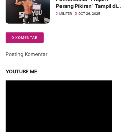
Perang Pikiran” Tampil di
Body Contest Piala Wali
MILITER
OCT 26, 2025
Kota Cirebon 2025
0 KOMENTAR
Posting Komentar
YOUTUBE ME