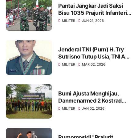
Pantai Jangkar Jadi Saksi
Bisu 1035 Prajurit Infanteri,
Ikuti Tradisi Pembaretan
MILITER
JUN 21, 2026
Jenderal TNI (Purn) H. Try
Sutrisno Tutup Usia, TNI AD
Berduka
MILITER
MAR 02, 2026
Bumi Ajusta Menghijau,
Danmenarmed 2 Kostrad
Pimpin Gerakan Tanam
MILITER
JAN 02, 2026
Pohon
Purnomosidi “Prajurit