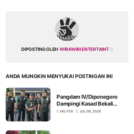
DIPOSTING OLEH
WIRAWIRI ENTERTAINT
ANDA MUNGKIN MENYUKAI POSTINGAN INI
Pangdam IV/Diponegoro
Dampingi Kasad Bekali
Taruna Akmil, Siapkan
MILITER
JUL 09, 2026
Pemimpin TNI AD Menuju
Indonesia Emas 2045