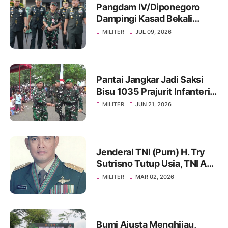
Pangdam IV/Diponegoro
Dampingi Kasad Bekali
Taruna Akmil, Siapkan
MILITER
JUL 09, 2026
Pemimpin TNI AD Menuju
Indonesia Emas 2045
Pantai Jangkar Jadi Saksi
Bisu 1035 Prajurit Infanteri,
Ikuti Tradisi Pembaretan
MILITER
JUN 21, 2026
Jenderal TNI (Purn) H. Try
Sutrisno Tutup Usia, TNI AD
Berduka
MILITER
MAR 02, 2026
Bumi Ajusta Menghijau,