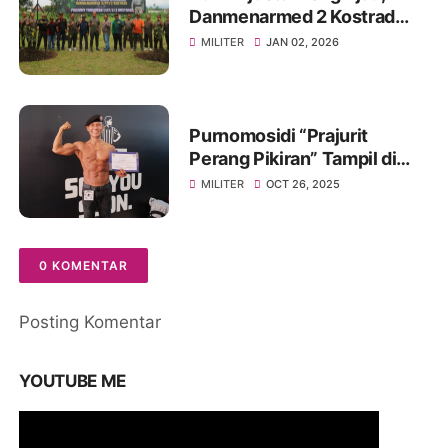
Danmenarmed 2 Kostrad
Pimpin Gerakan Tanam
MILITER
JAN 02, 2026
Pohon
Purnomosidi “Prajurit
Perang Pikiran” Tampil di
Body Contest Piala Wali
MILITER
OCT 26, 2025
Kota Cirebon 2025
0 KOMENTAR
Posting Komentar
YOUTUBE ME