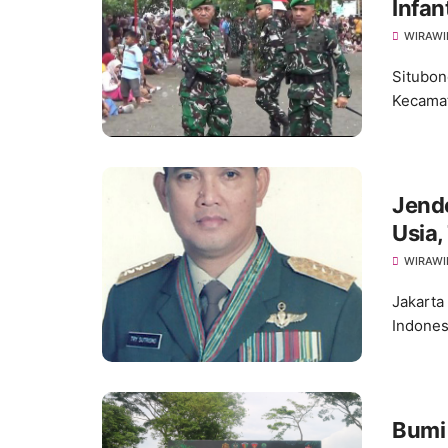
Infan
WIRAWI
Situbon
Kecamat
Jende
Usia,
WIRAWI
Jakarta
Indones
Bumi