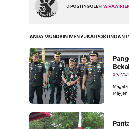
DIPOSTING OLEH
WIRAWIRI E
ANDA MUNGKIN MENYUKAI POSTINGAN I
Pang
Bekal
AD M
WIRAWI
Magelan
Mayjen 
Pantai Jang