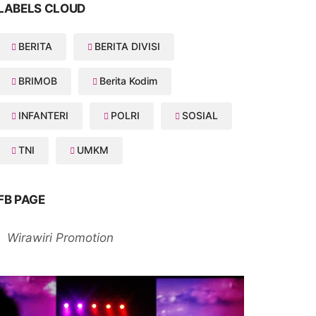
LABELS CLOUD
BERITA
BERITA DIVISI
BRIMOB
Berita Kodim
INFANTERI
POLRI
SOSIAL
TNI
UMKM
FB PAGE
Wirawiri Promotion