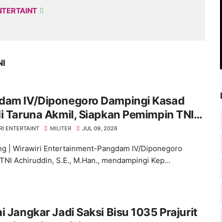
NTERTAINT
NI
dam IV/Diponegoro Dampingi Kasad
i Taruna Akmil, Siapkan Pemimpin TNI
enuju Indonesia Emas 2045
RI ENTERTAINT
MILITER
JUL 09, 2026
g | Wirawiri Entertainment-Pangdam IV/Diponegoro
TNI Achiruddin, S.E., M.Han., mendampingi Kep...
kar Jadi Saksi Bisu 1035 Prajurit