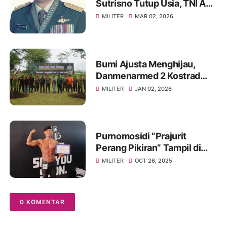
Sutrisno Tutup Usia, TNI AD
Berduka
MILITER
MAR 02, 2026
Bumi Ajusta Menghijau,
Danmenarmed 2 Kostrad
Pimpin Gerakan Tanam
MILITER
JAN 02, 2026
Pohon
Purnomosidi “Prajurit
Perang Pikiran” Tampil di
Body Contest Piala Wali
MILITER
OCT 26, 2025
Kota Cirebon 2025
0 KOMENTAR