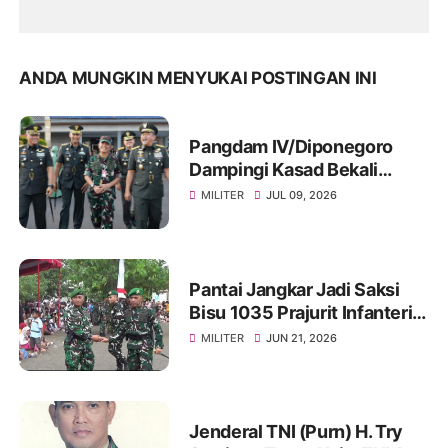
ANDA MUNGKIN MENYUKAI POSTINGAN INI
Pangdam IV/Diponegoro
Dampingi Kasad Bekali
Taruna Akmil, Siapkan
MILITER
JUL 09, 2026
Pemimpin TNI AD Menuju
Indonesia Emas 2045
Pantai Jangkar Jadi Saksi
Bisu 1035 Prajurit Infanteri,
Ikuti Tradisi Pembaretan
MILITER
JUN 21, 2026
Jenderal TNI (Purn) H. Try