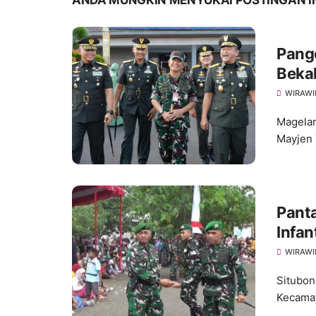
ANDA MUNGKIN MENYUKAI POSTINGAN I
Pang
Bekal
AD M
WIRAWI
Magelan
Mayjen 
Pantai Jang
Infan
WIRAWI
Situbon
Kecamat