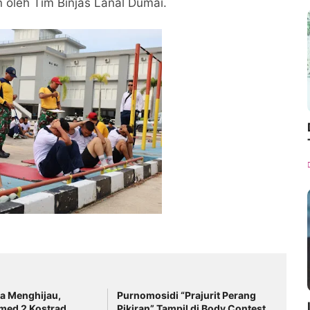
oleh Tim Binjas Lanal Dumai.
a Menghijau,
Purnomosidi “Prajurit Perang
ed 2 Kostrad
Pikiran” Tampil di Body Contest