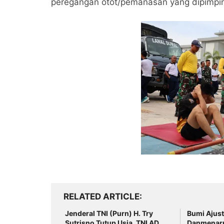
peregangan otot/pemanasan yang dipimpin 
RELATED ARTICLE
Jenderal TNI (Purn) H. Try
Bumi Ajust
Sutrisno Tutup Usia, TNI AD
Danmenarm