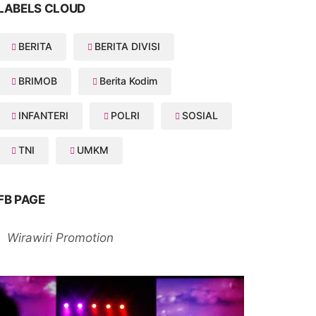
LABELS CLOUD
BERITA
BERITA DIVISI
BRIMOB
Berita Kodim
INFANTERI
POLRI
SOSIAL
TNI
UMKM
FB PAGE
Wirawiri Promotion