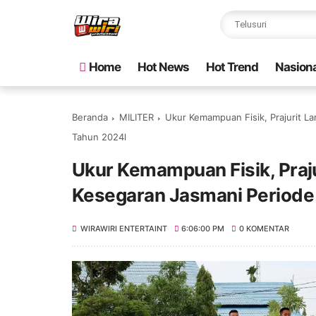
Home
Hot News
Hot Trend
Nasiona
Beranda
MILITER
Ukur Kemampuan Fisik, Prajurit L
Tahun 2024l
Ukur Kemampuan Fisik, Praj
Kesegaran Jasmani Periode
WIRAWIRI ENTERTAINT
6:06:00 PM
0 KOMENTAR