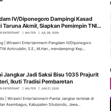
NI
dam IV/Diponegoro Dampingi Kasad
i Taruna Akmil, Siapkan Pemimpin TNI
enuju Indonesia Emas 2045
RI ENTERTAINT
MILITER
JUL 09, 2026
g | Wirawiri Entertainment-Pangdam IV/Diponegoro
TNI Achiruddin, S.E., M.Han., mendampingi Kep...
kar Jadi Saksi Bisu 1035 Prajurit
teri, Ikuti Tradisi Pembaretan
RI ENTERTAINT
MILITER
JUN 21, 2026
do | Wirawiri Entertainment-Pantai Jangkar terletak di
an Asembagus, Kabupaten Situbondo, Jawa...