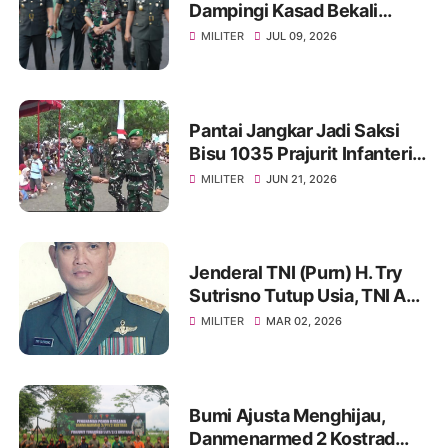
Dampingi Kasad Bekali
Taruna Akmil, Siapkan
MILITER
JUL 09, 2026
Pemimpin TNI AD Menuju
Indonesia Emas 2045
Pantai Jangkar Jadi Saksi
Bisu 1035 Prajurit Infanteri,
Ikuti Tradisi Pembaretan
MILITER
JUN 21, 2026
Jenderal TNI (Purn) H. Try
Sutrisno Tutup Usia, TNI AD
Berduka
MILITER
MAR 02, 2026
Bumi Ajusta Menghijau,
Danmenarmed 2 Kostrad