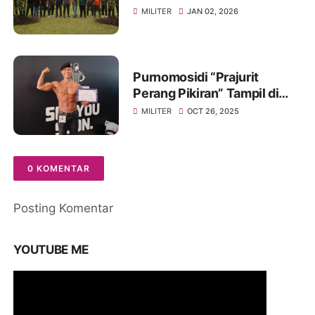
Pimpin Gerakan Tanam
MILITER
JAN 02, 2026
Pohon
Purnomosidi “Prajurit
Perang Pikiran” Tampil di
Body Contest Piala Wali
MILITER
OCT 26, 2025
Kota Cirebon 2025
0 KOMENTAR
Posting Komentar
YOUTUBE ME