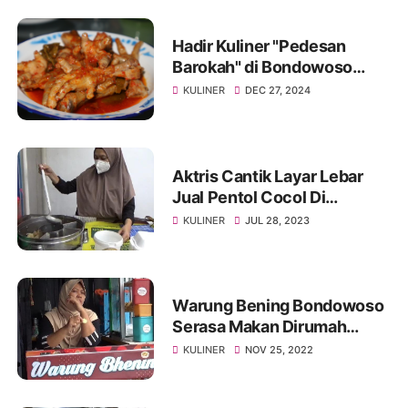
Hadir Kuliner "Pedesan
Barokah" di Bondowoso
Harga Murah Meriah
KULINER
DEC 27, 2024
Aktris Cantik Layar Lebar
Jual Pentol Cocol Di
Tamansari Bondowoso
KULINER
JUL 28, 2023
Warung Bening Bondowoso
Serasa Makan Dirumah
Sendiri
KULINER
NOV 25, 2022