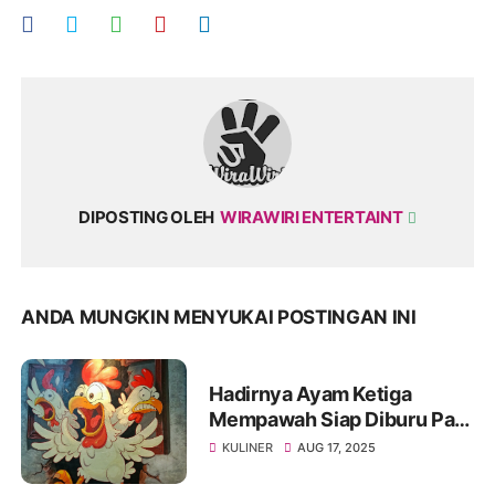
DIPOSTING OLEH
WIRAWIRI ENTERTAINT
ANDA MUNGKIN MENYUKAI POSTINGAN INI
Hadirnya Ayam Ketiga
Mempawah Siap Diburu Para
Kuliner Sejati
KULINER
AUG 17, 2025