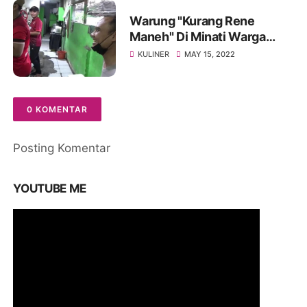
Warung "Kurang Rene
Maneh" Di Minati Warga
Bondowoso
KULINER
MAY 15, 2022
0 KOMENTAR
Posting Komentar
YOUTUBE ME