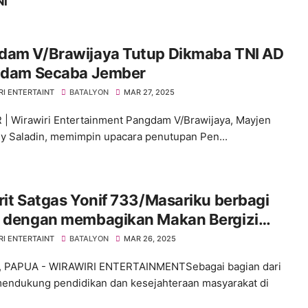
NI
dam V/Brawijaya Tutup Dikmaba TNI AD
indam Secaba Jember
RI ENTERTAINT
BATALYON
MAR 27, 2025
| Wirawiri Entertainment Pangdam V/Brawijaya, Mayjen
y Saladin, memimpin upacara penutupan Pen...
rit Satgas Yonif 733/Masariku berbagi
h dengan membagikan Makan Bergizi
s kepada Siswa SD Rimba ST Aloysius
RI ENTERTAINT
BATALYON
MAR 26, 2025
ugu
 PAPUA - WIRAWIRI ENTERTAINMENTSebagai bagian dari
endukung pendidikan dan kesejahteraan masyarakat di