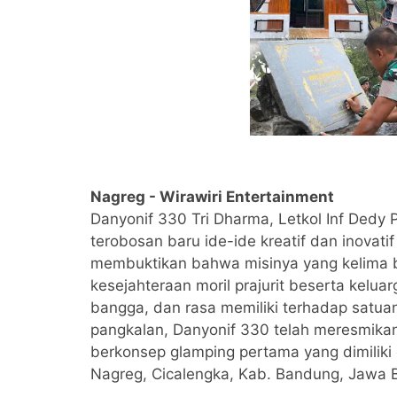
Nagreg - Wirawiri Entertainment
Danyonif 330 Tri Dharma, Letkol Inf Dedy P
terobosan baru ide-ide kreatif dan inovat
membuktikan bahwa misinya yang kelima b
kesejahteraan moril prajurit beserta kel
bangga, dan rasa memiliki terhadap satua
pangkalan, Danyonif 330 telah meresmika
berkonsep glamping pertama yang dimiliki o
Nagreg, Cicalengka, Kab. Bandung, Jawa B