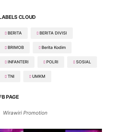
LABELS CLOUD
BERITA
BERITA DIVISI
BRIMOB
Berita Kodim
INFANTERI
POLRI
SOSIAL
TNI
UMKM
FB PAGE
Wirawiri Promotion