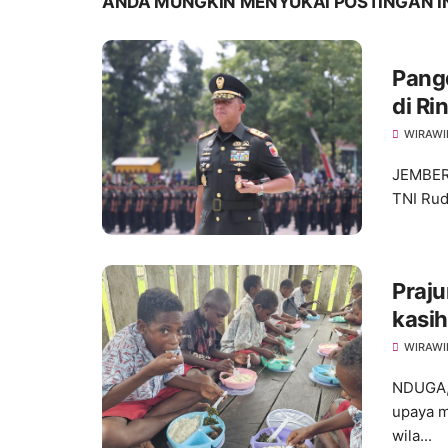
ANDA MUNGKIN MENYUKAI POSTINGAN I
Pang
di R
WIRAWI
JEMBER 
TNI Rud
Praju
kasi
Grati
WIRAWI
Mum
NDUGA,
upaya m
wila...