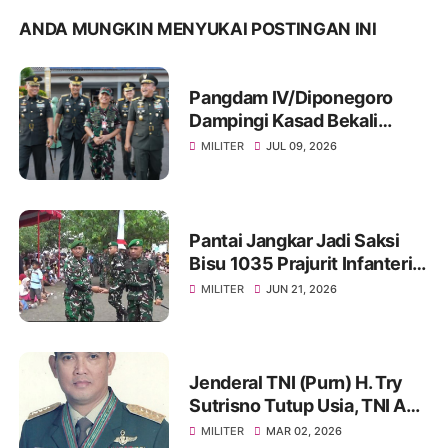
ANDA MUNGKIN MENYUKAI POSTINGAN INI
Pangdam IV/Diponegoro
Dampingi Kasad Bekali
Taruna Akmil, Siapkan
MILITER
JUL 09, 2026
Pemimpin TNI AD Menuju
Indonesia Emas 2045
Pantai Jangkar Jadi Saksi
Bisu 1035 Prajurit Infanteri,
Ikuti Tradisi Pembaretan
MILITER
JUN 21, 2026
Jenderal TNI (Purn) H. Try
Sutrisno Tutup Usia, TNI AD
Berduka
MILITER
MAR 02, 2026