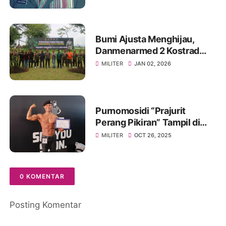
Bumi Ajusta Menghijau,
Danmenarmed 2 Kostrad
Pimpin Gerakan Tanam
MILITER
JAN 02, 2026
Pohon
Purnomosidi “Prajurit
Perang Pikiran” Tampil di
Body Contest Piala Wali
MILITER
OCT 26, 2025
Kota Cirebon 2025
0 KOMENTAR
Posting Komentar