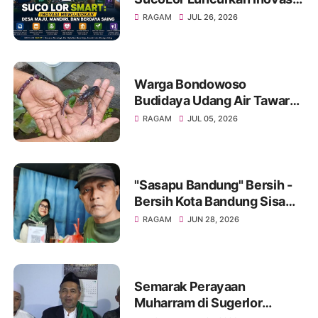
"SUCOLOR SMART"
RAGAM
JUL 26, 2026
Warga Bondowoso
Budidaya Udang Air Tawar
Hasilkan Cuan Yang Luar
RAGAM
JUL 05, 2026
Biasa
"Sasapu Bandung" Bersih -
Bersih Kota Bandung Sisa
Bongkaran Bangunan Liar
RAGAM
JUN 28, 2026
Semarak Perayaan
Muharram di Sugerlor