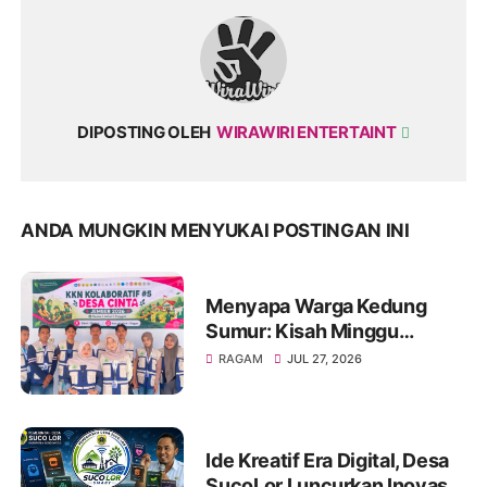
DIPOSTING OLEH
WIRAWIRI ENTERTAINT
ANDA MUNGKIN MENYUKAI POSTINGAN INI
Menyapa Warga Kedung
Sumur: Kisah Minggu
Pertama KKN Desa Bagon
RAGAM
JUL 27, 2026
2026 dalam Verval Data
Desil 2
Ide Kreatif Era Digital, Desa
SucoLor Luncurkan Inovasi