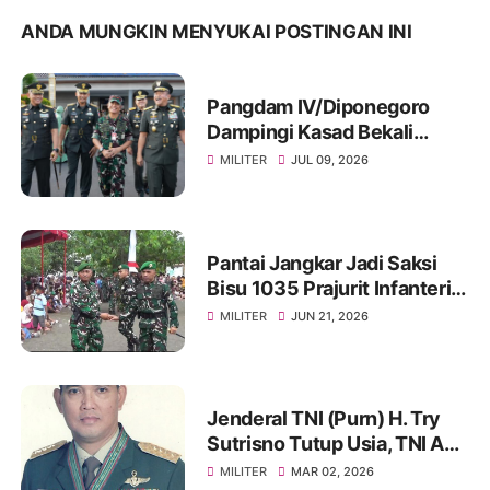
ANDA MUNGKIN MENYUKAI POSTINGAN INI
Pangdam IV/Diponegoro
Dampingi Kasad Bekali
Taruna Akmil, Siapkan
MILITER
JUL 09, 2026
Pemimpin TNI AD Menuju
Indonesia Emas 2045
Pantai Jangkar Jadi Saksi
Bisu 1035 Prajurit Infanteri,
Ikuti Tradisi Pembaretan
MILITER
JUN 21, 2026
Jenderal TNI (Purn) H. Try
Sutrisno Tutup Usia, TNI AD
Berduka
MILITER
MAR 02, 2026