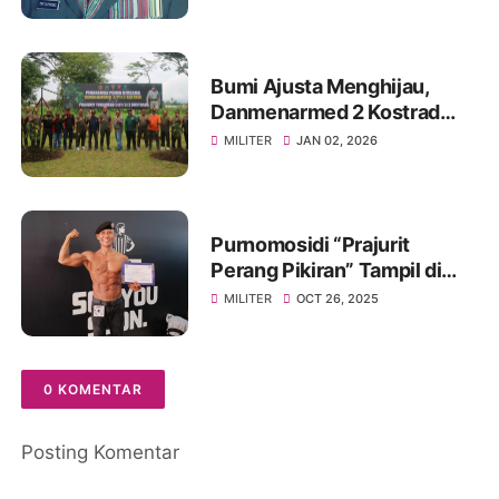
Bumi Ajusta Menghijau,
Danmenarmed 2 Kostrad
Pimpin Gerakan Tanam
MILITER
JAN 02, 2026
Pohon
Purnomosidi “Prajurit
Perang Pikiran” Tampil di
Body Contest Piala Wali
MILITER
OCT 26, 2025
Kota Cirebon 2025
0 KOMENTAR
Posting Komentar