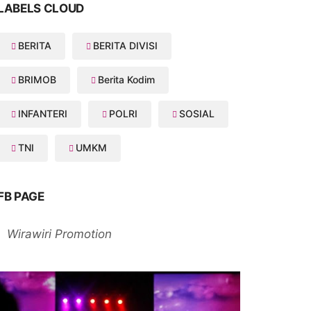
LABELS CLOUD
BERITA
BERITA DIVISI
BRIMOB
Berita Kodim
INFANTERI
POLRI
SOSIAL
TNI
UMKM
FB PAGE
Wirawiri Promotion