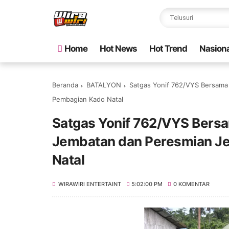
Home
Hot News
Hot Trend
Nasiona
Beranda
BATALYON
Satgas Yonif 762/VYS Bersama
Pembagian Kado Natal
Satgas Yonif 762/VYS Bers
Jembatan dan Peresmian J
Natal
WIRAWIRI ENTERTAINT
5:02:00 PM
0 KOMENTAR