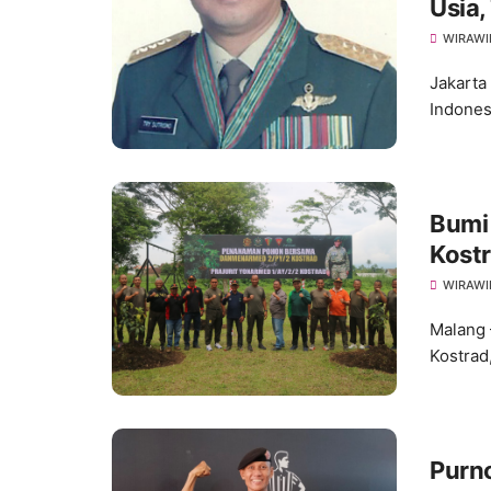
Usia,
WIRAWI
Jakarta
Indones
Bumi
Kost
WIRAWI
Malang 
Kostrad
Purno