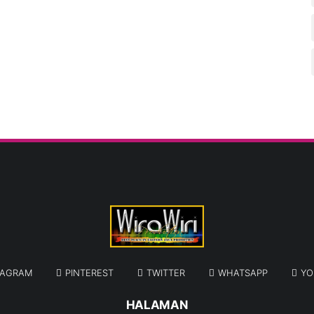
TAGRAM
PINTEREST
TWITTER
WHATSAPP
YO
HALAMAN