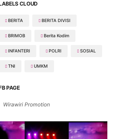
LABELS CLOUD
BERITA
BERITA DIVISI
BRIMOB
Berita Kodim
INFANTERI
POLRI
SOSIAL
TNI
UMKM
FB PAGE
Wirawiri Promotion