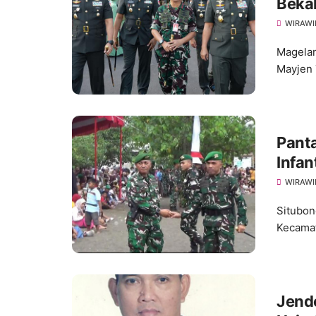
Bekal
AD M
WIRAWI
Magelan
Mayjen 
Pantai Jang
Infan
WIRAWI
Situbon
Kecamat
Jende