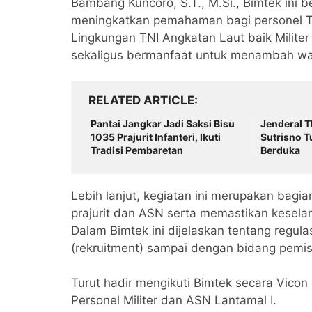
Bambang Kuncoro, S.T., M.Si., Bimtek ini
meningkatkan pemahaman bagi personel TN
Lingkungan TNI Angkatan Laut baik Militer
sekaligus bermanfaat untuk menambah wa
RELATED ARTICLE
Pantai Jangkar Jadi Saksi Bisu
Jenderal T
1035 Prajurit Infanteri, Ikuti
Sutrisno T
Tradisi Pembaretan
Berduka
Lebih lanjut, kegiatan ini merupakan bagi
prajurit dan ASN serta memastikan kesela
Dalam Bimtek ini dijelaskan tentang regul
(rekruitment) sampai dengan bidang pemis
Turut hadir mengikuti Bimtek secara Vicon
Personel Militer dan ASN Lantamal I.