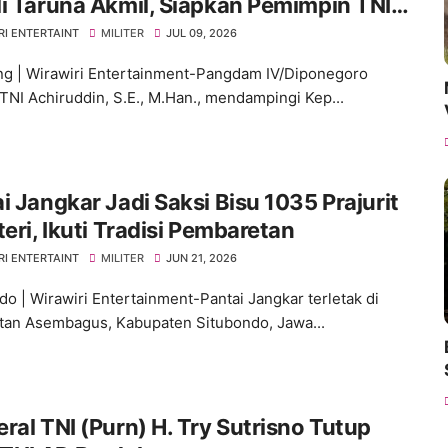
i Taruna Akmil, Siapkan Pemimpin TNI
enuju Indonesia Emas 2045
RI ENTERTAINT
MILITER
JUL 09, 2026
g | Wirawiri Entertainment-Pangdam IV/Diponegoro
TNI Achiruddin, S.E., M.Han., mendampingi Kep...
kar Jadi Saksi Bisu 1035 Prajurit
teri, Ikuti Tradisi Pembaretan
RI ENTERTAINT
MILITER
JUN 21, 2026
do | Wirawiri Entertainment-Pantai Jangkar terletak di
an Asembagus, Kabupaten Situbondo, Jawa...
ral TNI (Purn) H. Try Sutrisno Tutup