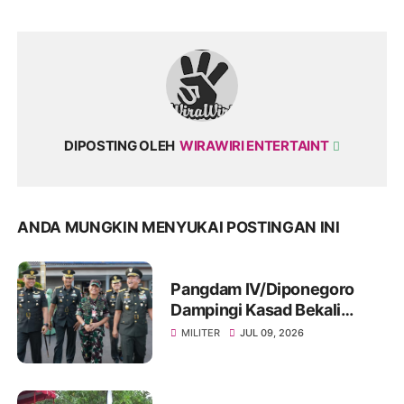
DIPOSTING OLEH
WIRAWIRI ENTERTAINT
ANDA MUNGKIN MENYUKAI POSTINGAN INI
Pangdam IV/Diponegoro
Dampingi Kasad Bekali
Taruna Akmil, Siapkan
MILITER
JUL 09, 2026
Pemimpin TNI AD Menuju
Indonesia Emas 2045