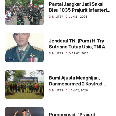
Pantai Jangkar Jadi Saksi
Bisu 1035 Prajurit Infanteri,
Ikuti Tradisi Pembaretan
MILITER
JUN 21, 2026
Jenderal TNI (Purn) H. Try
Sutrisno Tutup Usia, TNI AD
Berduka
MILITER
MAR 02, 2026
Bumi Ajusta Menghijau,
Danmenarmed 2 Kostrad
Pimpin Gerakan Tanam
MILITER
JAN 02, 2026
Pohon
Purnomosidi “Prajurit