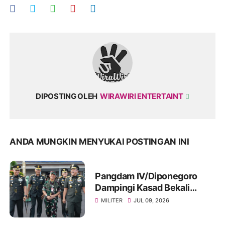
DIPOSTING OLEH
WIRAWIRI ENTERTAINT
ANDA MUNGKIN MENYUKAI POSTINGAN INI
Pangdam IV/Diponegoro
Dampingi Kasad Bekali
Taruna Akmil, Siapkan
MILITER
JUL 09, 2026
Pemimpin TNI AD Menuju
Indonesia Emas 2045