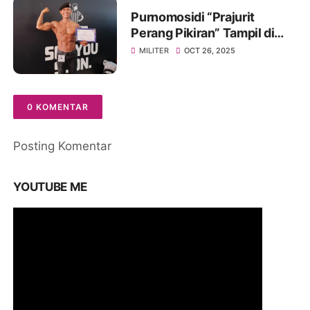
Purnomosidi “Prajurit
Perang Pikiran” Tampil di
Body Contest Piala Wali
MILITER
OCT 26, 2025
Kota Cirebon 2025
0 KOMENTAR
Posting Komentar
YOUTUBE ME