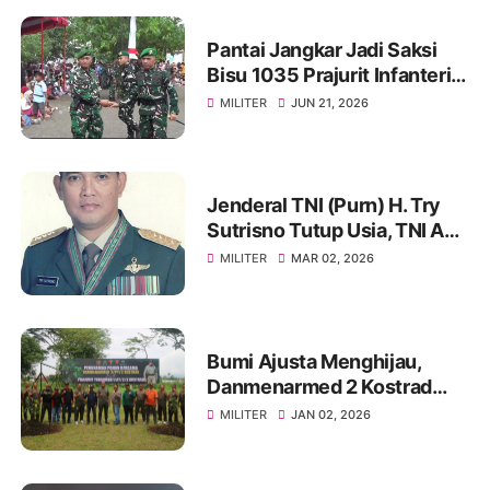
Pantai Jangkar Jadi Saksi
Bisu 1035 Prajurit Infanteri,
Ikuti Tradisi Pembaretan
MILITER
JUN 21, 2026
Jenderal TNI (Purn) H. Try
Sutrisno Tutup Usia, TNI AD
Berduka
MILITER
MAR 02, 2026
Bumi Ajusta Menghijau,
Danmenarmed 2 Kostrad
Pimpin Gerakan Tanam
MILITER
JAN 02, 2026
Pohon