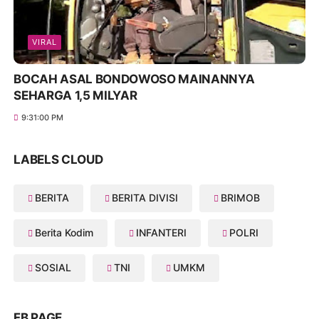
VIRAL
BOCAH ASAL BONDOWOSO MAINANNYA
SEHARGA 1,5 MILYAR
9:31:00 PM
LABELS CLOUD
BERITA
BERITA DIVISI
BRIMOB
Berita Kodim
INFANTERI
POLRI
SOSIAL
TNI
UMKM
FB PAGE