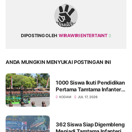
DIPOSTING OLEH
WIRAWIRI ENTERTAINT
ANDA MUNGKIN MENYUKAI POSTINGAN INI
1000 Siswa Ikuti Pendidikan
Pertama Tamtama Infanteri
TNI AD Gel.II TA 2026
KODAM
JUL 17, 2026
362 Siswa Siap Digembleng
Menjadi Tamtama Infanteri