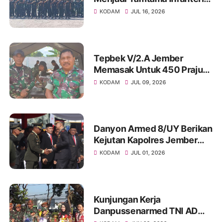
Baru di Secaba Jember
KODAM
JUL 16, 2026
Tepbek V/2.A Jember
Memasak Untuk 450 Prajurit
Yonif TP/TW Bondowoso
KODAM
JUL 09, 2026
Danyon Armed 8/UY Berikan
Kejutan Kapolres Jember
Pada HUT Bhayangkara ke-
KODAM
JUL 01, 2026
80 Tahun 2026
Kunjungan Kerja
Danpussenarmed TNI AD