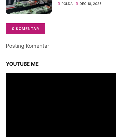
Selamatkan 690 Ribu Jiwa
POLDA
DEC 18, 2025
0 KOMENTAR
Posting Komentar
YOUTUBE ME