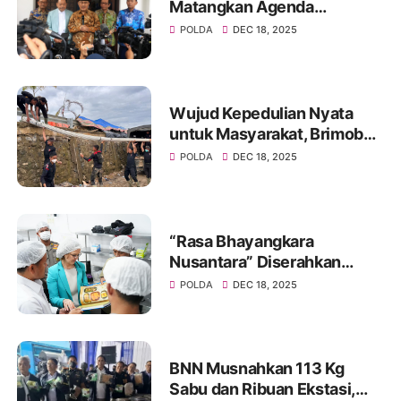
Matangkan Agenda
Pembenahan Regulasi
POLDA
DEC 18, 2025
Wujud Kepedulian Nyata
untuk Masyarakat, Brimob
Polri Bangun MCK Umum di
POLDA
DEC 18, 2025
Kuala Simpang, Aceh
“Rasa Bhayangkara
Nusantara” Diserahkan
kepada Delegasi Prancis,
POLDA
DEC 18, 2025
Potret Pengabdian Polri
Dukung MBG Berbasis Gizi,
Budaya, dan Ilmu
Pengetahuan
BNN Musnahkan 113 Kg
Sabu dan Ribuan Ekstasi,