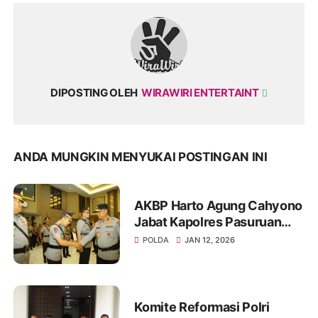
DIPOSTING OLEH
WIRAWIRI ENTERTAINT
ANDA MUNGKIN MENYUKAI POSTINGAN INI
AKBP Harto Agung Cahyono
Jabat Kapolres Pasuruan
Gantikan AKBP Jazuli
POLDA
JAN 12, 2026
Komite Reformasi Polri