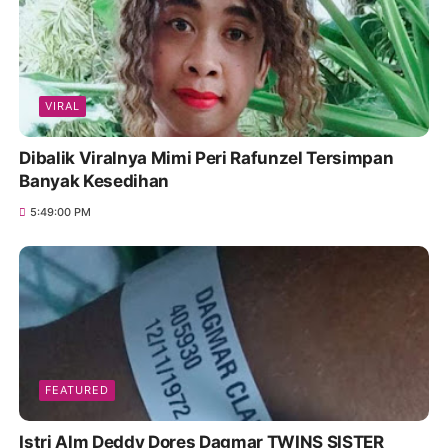
VIRAL
Dibalik Viralnya Mimi Peri Rafunzel Tersimpan
Banyak Kesedihan
5:49:00 PM
FEATURED
Istri Alm Deddy Dores Dagmar TWINS SISTER