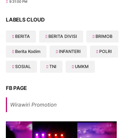
9:31:00 PM
LABELS CLOUD
BERITA
BERITA DIVISI
BRIMOB
Berita Kodim
INFANTERI
POLRI
SOSIAL
TNI
UMKM
FB PAGE
Wirawiri Promotion