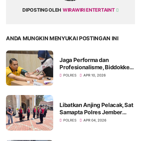
DIPOSTING OLEH
WIRAWIRI ENTERTAINT
ANDA MUNGKIN MENYUKAI POSTINGAN INI
Jaga Performa dan
Profesionalisme, Biddokkes
Polda Jatim Gelar Rikes
POLRES
APR 10, 2026
Berkala di Polres
Bondowoso
Libatkan Anjing Pelacak, Sat
Samapta Polres Jember
Sterilisasi Gereja Jelang
POLRES
APR 04, 2026
Ibadah Paskah