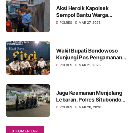
Aksi Heroik Kapolsek
Sempol Bantu Warga
Kecelakaan Saat Akan
POLRES
MAR 27, 2026
Berlebaran
Wakil Bupati Bondowoso
Kunjungi Pos Pengamanan
Lebaran 2026
POLRES
MAR 21, 2026
Jaga Keamanan Menjelang
Lebaran, Polres Situbondo
Intensifkan Patroli Sisir
POLRES
MAR 20, 2026
Rumah Kosong Ditinggal
Mudik
0 KOMENTAR