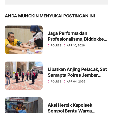
ANDA MUNGKIN MENYUKAI POSTINGAN INI
Jaga Performa dan
Profesionalisme, Biddokkes
Polda Jatim Gelar Rikes
POLRES
APR 10, 2026
Berkala di Polres
Bondowoso
Libatkan Anjing Pelacak, Sat
Samapta Polres Jember
Sterilisasi Gereja Jelang
POLRES
APR 04, 2026
Ibadah Paskah
Aksi Heroik Kapolsek
Sempol Bantu Warga