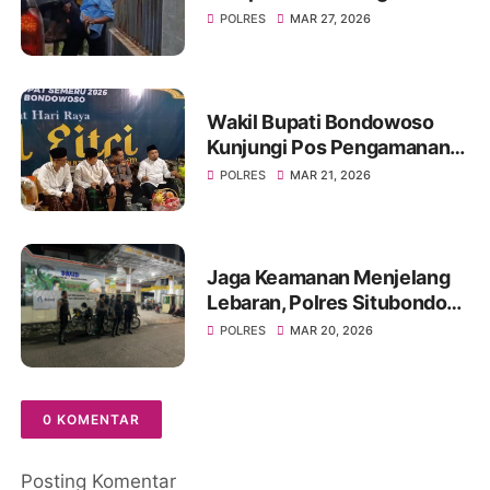
Kecelakaan Saat Akan
POLRES
MAR 27, 2026
Berlebaran
Wakil Bupati Bondowoso
Kunjungi Pos Pengamanan
Lebaran 2026
POLRES
MAR 21, 2026
Jaga Keamanan Menjelang
Lebaran, Polres Situbondo
Intensifkan Patroli Sisir
POLRES
MAR 20, 2026
Rumah Kosong Ditinggal
Mudik
0 KOMENTAR
Posting Komentar