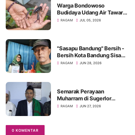
Warga Bondowoso
Budidaya Udang Air Tawar
Hasilkan Cuan Yang Luar
RAGAM
JUL 05, 2026
Biasa
"Sasapu Bandung" Bersih -
Bersih Kota Bandung Sisa
Bongkaran Bangunan Liar
RAGAM
JUN 28, 2026
Semarak Perayaan
Muharram di Sugerlor
Maesan Bondowoso Santuni
RAGAM
JUN 27, 2026
40 Anak Yatim Piatu
0 KOMENTAR