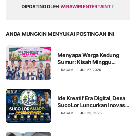
DIPOSTING OLEH
WIRAWIRI ENTERTAINT
ANDA MUNGKIN MENYUKAI POSTINGAN INI
Menyapa Warga Kedung
Sumur: Kisah Minggu
Pertama KKN Desa Bagon
RAGAM
JUL 27, 2026
2026 dalam Verval Data
Desil 2
Ide Kreatif Era Digital, Desa
SucoLor Luncurkan Inovasi
"SUCOLOR SMART"
RAGAM
JUL 26, 2026