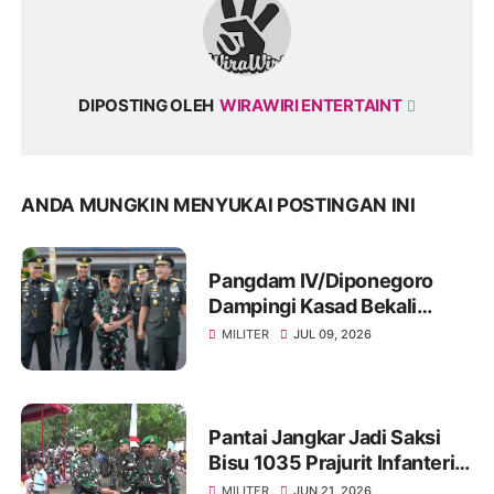
DIPOSTING OLEH
WIRAWIRI ENTERTAINT
ANDA MUNGKIN MENYUKAI POSTINGAN INI
Pangdam IV/Diponegoro
Dampingi Kasad Bekali
Taruna Akmil, Siapkan
MILITER
JUL 09, 2026
Pemimpin TNI AD Menuju
Indonesia Emas 2045
Pantai Jangkar Jadi Saksi
Bisu 1035 Prajurit Infanteri,
Ikuti Tradisi Pembaretan
MILITER
JUN 21, 2026