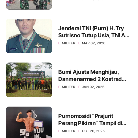
Jenderal TNI (Purn) H. Try
Sutrisno Tutup Usia, TNI AD
Berduka
MILITER
MAR 02, 2026
Bumi Ajusta Menghijau,
Danmenarmed 2 Kostrad
Pimpin Gerakan Tanam
MILITER
JAN 02, 2026
Pohon
Purnomosidi “Prajurit
Perang Pikiran” Tampil di
Body Contest Piala Wali
MILITER
OCT 26, 2025
Kota Cirebon 2025