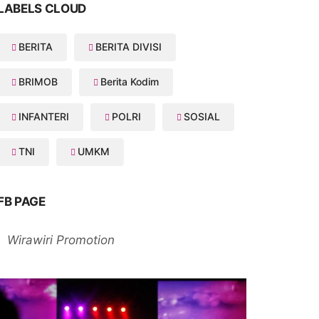
LABELS CLOUD
BERITA
BERITA DIVISI
BRIMOB
Berita Kodim
INFANTERI
POLRI
SOSIAL
TNI
UMKM
FB PAGE
Wirawiri Promotion