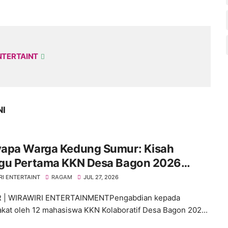
NTERTAINT
NI
apa Warga Kedung Sumur: Kisah
gu Pertama KKN Desa Bagon 2026
 Verval Data Desil 2
RI ENTERTAINT
RAGAM
JUL 27, 2026
 | WIRAWIRI ENTERTAINMENTPengabdian kepada
kat oleh 12 mahasiswa KKN Kolaboratif Desa Bagon 202...