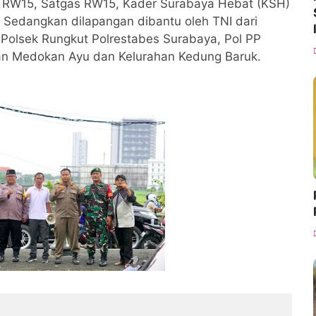
a RW15, Satgas RW15, Kader Surabaya Hebat (KSH)
 Sedangkan dilapangan dibantu oleh TNI dari
Polsek Rungkut Polrestabes Surabaya, Pol PP
an Medokan Ayu dan Kelurahan Kedung Baruk.