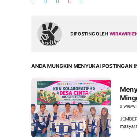
DIPOSTING OLEH
WIRAWIRI E
ANDA MUNGKIN MENYUKAI POSTINGAN I
Meny
Ming
dalam
WIRAWI
JEMBER
masyara