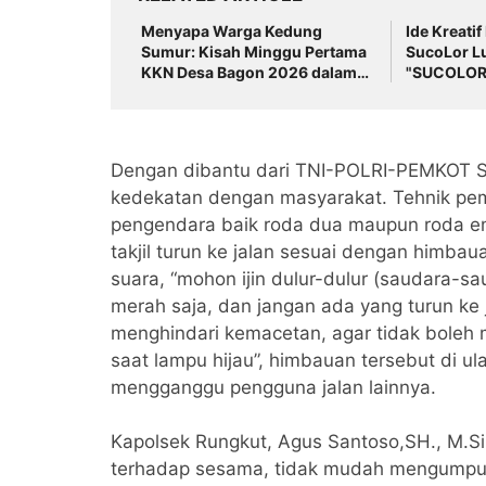
Menyapa Warga Kedung
Ide Kreatif
Sumur: Kisah Minggu Pertama
SucoLor L
KKN Desa Bagon 2026 dalam
"SUCOLOR
Verval Data Desil 2
Dengan dibantu dari TNI-POLRI-PEMKOT
kedekatan dengan masyarakat. Tehnik pemb
pengendara baik roda dua maupun roda em
takjil turun ke jalan sesuai dengan himba
suara, “mohon ijin dulur-dulur (saudara-sa
merah saja, dan jangan ada yang turun ke 
menghindari kemacetan, agar tidak boleh 
saat lampu hijau”, himbauan tersebut di u
mengganggu pengguna jalan lainnya.
Kapolsek Rungkut, Agus Santoso,SH., M.Si m
terhadap sesama, tidak mudah mengumpulk