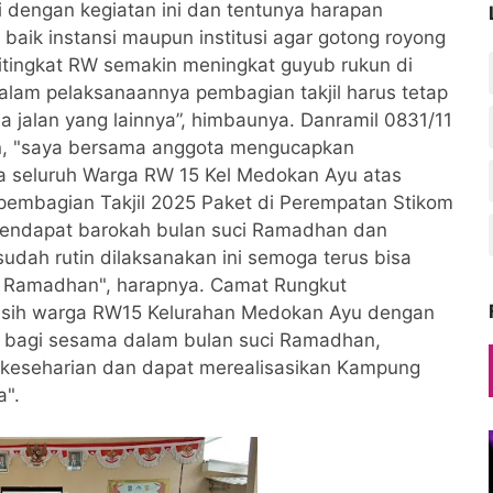
si dengan kegiatan ini dan tentunya harapan
baik instansi maupun institusi agar gotong royong
itingkat RW semakin meningkat guyub rukun di
alam pelaksanaannya pembagian takjil harus tetap
jalan yang lainnya”, himbaunya. Danramil 0831/11
an, "saya bersama anggota mengucapkan
a seluruh Warga RW 15 Kel Medokan Ayu atas
 pembagian Takjil 2025 Paket di Perempatan Stikom
 mendapat barokah bulan suci Ramadhan dan
udah rutin dilaksanakan ini semoga terus bisa
ci Ramadhan", harapnya. Camat Rungkut
asih warga RW15 Kelurahan Medokan Ayu dengan
 bagi sesama dalam bulan suci Ramadhan,
keseharian dan dapat merealisasikan Kampung
a".