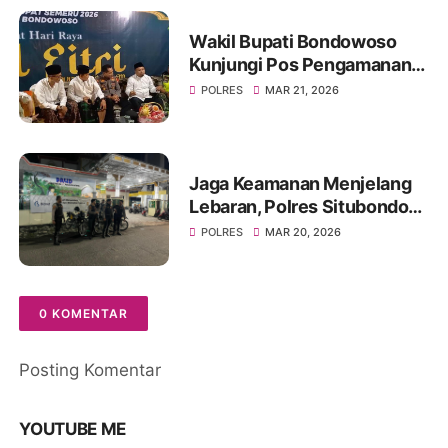
Wakil Bupati Bondowoso
Kunjungi Pos Pengamanan
Lebaran 2026
POLRES
MAR 21, 2026
Jaga Keamanan Menjelang
Lebaran, Polres Situbondo
Intensifkan Patroli Sisir
POLRES
MAR 20, 2026
Rumah Kosong Ditinggal
Mudik
0 KOMENTAR
Posting Komentar
YOUTUBE ME