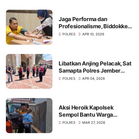
Jaga Performa dan
Profesionalisme, Biddokkes
Polda Jatim Gelar Rikes
POLRES
APR 10, 2026
Berkala di Polres
Bondowoso
Libatkan Anjing Pelacak, Sat
Samapta Polres Jember
Sterilisasi Gereja Jelang
POLRES
APR 04, 2026
Ibadah Paskah
Aksi Heroik Kapolsek
Sempol Bantu Warga
Kecelakaan Saat Akan
POLRES
MAR 27, 2026
Berlebaran