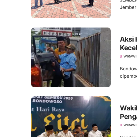
Jember 
Aksi
Kece
WIRAWI
Bondowo
dipembe
Waki
Peng
WIRAWI