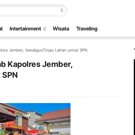
l
Intertainment
Wisata
Traveling
olres Jember, SekaligusTinjau Lahan untuk SPN
ab Kapolres Jember,
k SPN