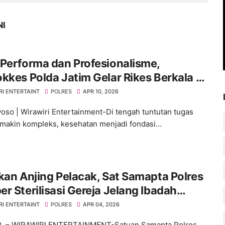
NI
Performa dan Profesionalisme,
kkes Polda Jatim Gelar Rikes Berkala di
es Bondowoso
RI ENTERTAINT
POLRES
APR 10, 2026
so | Wirawiri Entertainment-Di tengah tuntutan tugas
makin kompleks, kesehatan menjadi fondasi...
kan Anjing Pelacak, Sat Samapta Polres
r Sterilisasi Gereja Jelang Ibadah
ah
RI ENTERTAINT
POLRES
APR 04, 2026
, – WIRAWIRI ENTERTAINMENT-Satuan Samapta Polres