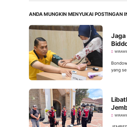
ANDA MUNGKIN MENYUKAI POSTINGAN I
Jaga 
Biddo
Polr
WIRAWI
Bondowo
yang se
Libat
Jembe
Pask
WIRAWI
JEMBER