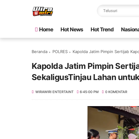
Home
Hot News
Hot Trend
Nasiona
Beranda
POLRES
Kapolda Jatim Pimpin Sertijab Kap
Kapolda Jatim Pimpin Sertij
SekaligusTinjau Lahan untu
WIRAWIRI ENTERTAINT
6:45:00 PM
0 KOMENTAR