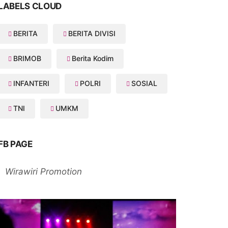
LABELS CLOUD
BERITA
BERITA DIVISI
BRIMOB
Berita Kodim
INFANTERI
POLRI
SOSIAL
TNI
UMKM
FB PAGE
Wirawiri Promotion