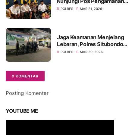
Kunjungi Pos Pengamanan
Lebaran 2026
POLRES
MAR 21, 2026
Jaga Keamanan Menjelang
Lebaran, Polres Situbondo
Intensifkan Patroli Sisir
POLRES
MAR 20, 2026
Rumah Kosong Ditinggal
Mudik
0 KOMENTAR
Posting Komentar
YOUTUBE ME