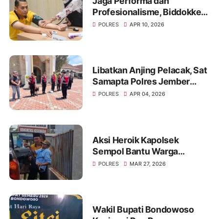
Jaga Performa dan
Profesionalisme, Biddokkes
Polda Jatim Gelar Rikes
POLRES
APR 10, 2026
Berkala di Polres
Bondowoso
Libatkan Anjing Pelacak, Sat
Samapta Polres Jember
Sterilisasi Gereja Jelang
POLRES
APR 04, 2026
Ibadah Paskah
Aksi Heroik Kapolsek
Sempol Bantu Warga
Kecelakaan Saat Akan
POLRES
MAR 27, 2026
Berlebaran
Wakil Bupati Bondowoso