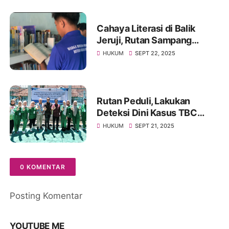
Bupati Sampang
Cahaya Literasi di Balik
Jeruji, Rutan Sampang
Terima Peminjaman Buku
HUKUM
SEPT 22, 2025
Dari Dispusip Sampang
Rutan Peduli, Lakukan
Deteksi Dini Kasus TBC
Aktif, Gelar Skrinning ACF
HUKUM
SEPT 21, 2025
TBC Bagi Warga Binaan
0 KOMENTAR
Posting Komentar
YOUTUBE ME