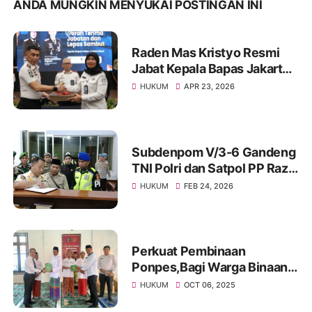
ANDA MUNGKIN MENYUKAI POSTINGAN INI
Raden Mas Kristyo Resmi
Jabat Kepala Bapas Jakarta
Barat
HUKUM
APR 23, 2026
Subdenpom V/3-6 Gandeng
TNI Polri dan Satpol PP Razia
Penyakit Masyarakat
HUKUM
FEB 24, 2026
Perkuat Pembinaan
Ponpes,Bagi Warga Binaan,
Rutan Sampang Terima
HUKUM
OCT 06, 2025
Bantuan Al-Qur'an dari Wakil