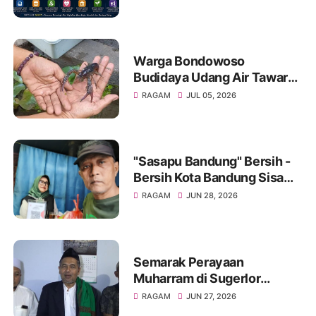
Warga Bondowoso
Budidaya Udang Air Tawar
Hasilkan Cuan Yang Luar
RAGAM
JUL 05, 2026
Biasa
"Sasapu Bandung" Bersih -
Bersih Kota Bandung Sisa
Bongkaran Bangunan Liar
RAGAM
JUN 28, 2026
Semarak Perayaan
Muharram di Sugerlor
Maesan Bondowoso Santuni
RAGAM
JUN 27, 2026
40 Anak Yatim Piatu