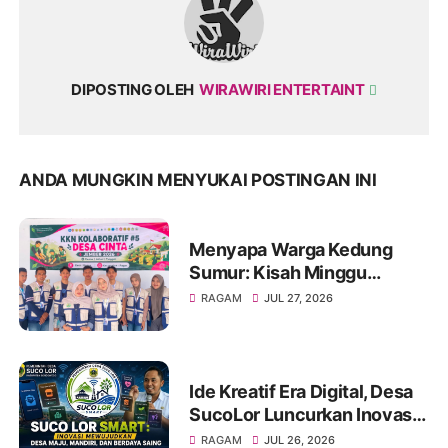
DIPOSTING OLEH
WIRAWIRI ENTERTAINT
ANDA MUNGKIN MENYUKAI POSTINGAN INI
Menyapa Warga Kedung
Sumur: Kisah Minggu
Pertama KKN Desa Bagon
RAGAM
JUL 27, 2026
2026 dalam Verval Data
Desil 2
Ide Kreatif Era Digital, Desa
SucoLor Luncurkan Inovasi
"SUCOLOR SMART"
RAGAM
JUL 26, 2026