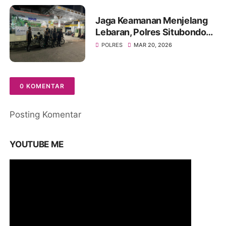
Jaga Keamanan Menjelang
Lebaran, Polres Situbondo
Intensifkan Patroli Sisir
POLRES
MAR 20, 2026
Rumah Kosong Ditinggal
Mudik
0 KOMENTAR
Posting Komentar
YOUTUBE ME