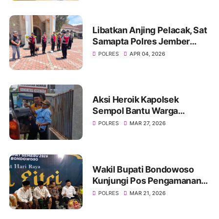
Bondowoso
Libatkan Anjing Pelacak, Sat
Samapta Polres Jember
Sterilisasi Gereja Jelang
POLRES
APR 04, 2026
Ibadah Paskah
Aksi Heroik Kapolsek
Sempol Bantu Warga
Kecelakaan Saat Akan
POLRES
MAR 27, 2026
Berlebaran
Wakil Bupati Bondowoso
Kunjungi Pos Pengamanan
Lebaran 2026
POLRES
MAR 21, 2026