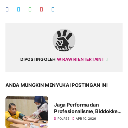
DIPOSTING OLEH
WIRAWIRI ENTERTAINT
ANDA MUNGKIN MENYUKAI POSTINGAN INI
Jaga Performa dan
Profesionalisme, Biddokkes
Polda Jatim Gelar Rikes
POLRES
APR 10, 2026
Berkala di Polres