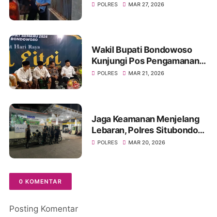
Kecelakaan Saat Akan
POLRES
MAR 27, 2026
Berlebaran
Wakil Bupati Bondowoso
Kunjungi Pos Pengamanan
Lebaran 2026
POLRES
MAR 21, 2026
Jaga Keamanan Menjelang
Lebaran, Polres Situbondo
Intensifkan Patroli Sisir
POLRES
MAR 20, 2026
Rumah Kosong Ditinggal
Mudik
0 KOMENTAR
Posting Komentar