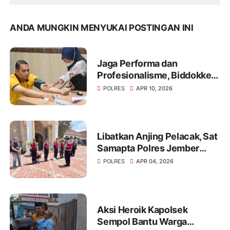
ANDA MUNGKIN MENYUKAI POSTINGAN INI
Jaga Performa dan
Profesionalisme, Biddokkes
Polda Jatim Gelar Rikes
POLRES
APR 10, 2026
Berkala di Polres
Bondowoso
Libatkan Anjing Pelacak, Sat
Samapta Polres Jember
Sterilisasi Gereja Jelang
POLRES
APR 04, 2026
Ibadah Paskah
Aksi Heroik Kapolsek
Sempol Bantu Warga