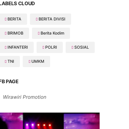
LABELS CLOUD
BERITA
BERITA DIVISI
BRIMOB
Berita Kodim
INFANTERI
POLRI
SOSIAL
TNI
UMKM
FB PAGE
Wirawiri Promotion