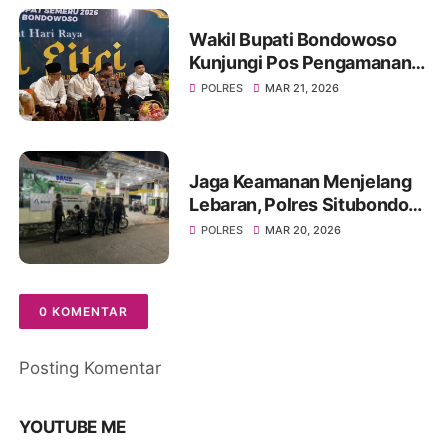
Wakil Bupati Bondowoso
Kunjungi Pos Pengamanan
Lebaran 2026
POLRES
MAR 21, 2026
Jaga Keamanan Menjelang
Lebaran, Polres Situbondo
Intensifkan Patroli Sisir
POLRES
MAR 20, 2026
Rumah Kosong Ditinggal
Mudik
0 KOMENTAR
Posting Komentar
YOUTUBE ME