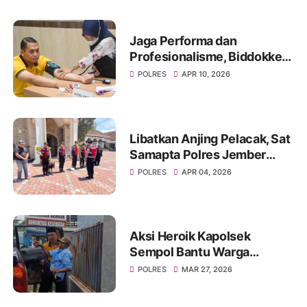
Jaga Performa dan
Profesionalisme, Biddokkes
Polda Jatim Gelar Rikes
POLRES
APR 10, 2026
Berkala di Polres
Bondowoso
Libatkan Anjing Pelacak, Sat
Samapta Polres Jember
Sterilisasi Gereja Jelang
POLRES
APR 04, 2026
Ibadah Paskah
Aksi Heroik Kapolsek
Sempol Bantu Warga
Kecelakaan Saat Akan
POLRES
MAR 27, 2026
Berlebaran