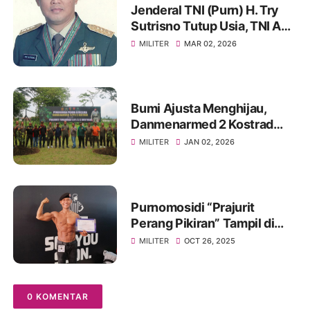
Jenderal TNI (Purn) H. Try
Sutrisno Tutup Usia, TNI AD
Berduka
MILITER
MAR 02, 2026
Bumi Ajusta Menghijau,
Danmenarmed 2 Kostrad
Pimpin Gerakan Tanam
MILITER
JAN 02, 2026
Pohon
Purnomosidi “Prajurit
Perang Pikiran” Tampil di
Body Contest Piala Wali
MILITER
OCT 26, 2025
Kota Cirebon 2025
0 KOMENTAR