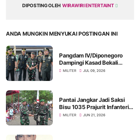
DIPOSTING OLEH
WIRAWIRI ENTERTAINT
ANDA MUNGKIN MENYUKAI POSTINGAN INI
Pangdam IV/Diponegoro
Dampingi Kasad Bekali
Taruna Akmil, Siapkan
MILITER
JUL 09, 2026
Pemimpin TNI AD Menuju
Indonesia Emas 2045
Pantai Jangkar Jadi Saksi
Bisu 1035 Prajurit Infanteri,
Ikuti Tradisi Pembaretan
MILITER
JUN 21, 2026