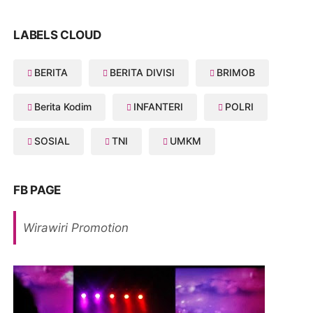
LABELS CLOUD
BERITA
BERITA DIVISI
BRIMOB
Berita Kodim
INFANTERI
POLRI
SOSIAL
TNI
UMKM
FB PAGE
Wirawiri Promotion