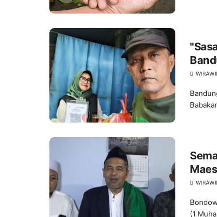
"Sasa
Band
WIRAWI
Bandung
Babakan
Sema
Maes
Piatu
WIRAWI
Bondowo
(1 Muhar