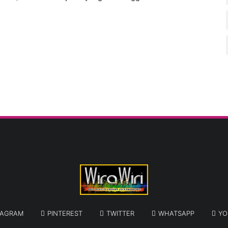
TAGRAM
PINTEREST
TWITTER
WHATSAPP
YO