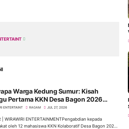
NTERTAINT
NI
apa Warga Kedung Sumur: Kisah
gu Pertama KKN Desa Bagon 2026
 Verval Data Desil 2
RI ENTERTAINT
RAGAM
JUL 27, 2026
 | WIRAWIRI ENTERTAINMENTPengabdian kepada
kat oleh 12 mahasiswa KKN Kolaboratif Desa Bagon 202...