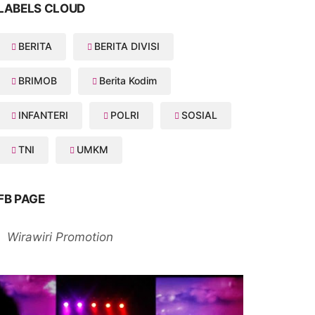
LABELS CLOUD
BERITA
BERITA DIVISI
BRIMOB
Berita Kodim
INFANTERI
POLRI
SOSIAL
TNI
UMKM
FB PAGE
Wirawiri Promotion