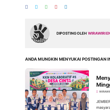
DIPOSTING OLEH
WIRAWIRI E
ANDA MUNGKIN MENYUKAI POSTINGAN I
Meny
Ming
dalam
WIRAWI
JEMBER
masyara