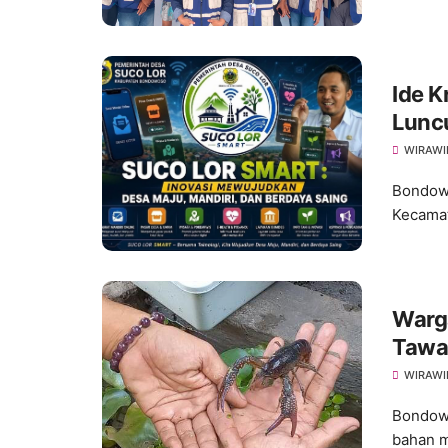
Ide K
Lunc
WIRAWI
Bondowo
Kecamat
Warg
Tawar
WIRAWI
Bondowo
bahan m