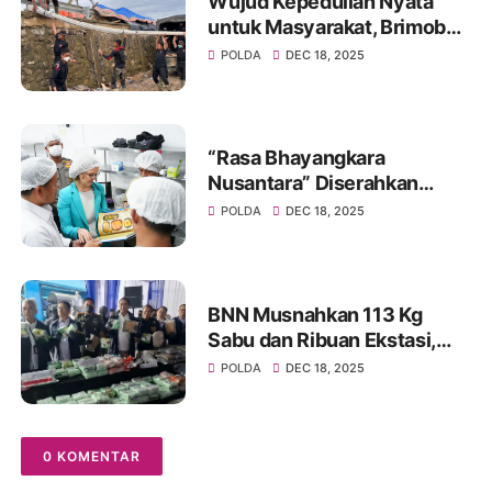
Wujud Kepedulian Nyata
untuk Masyarakat, Brimob
Polri Bangun MCK Umum di
POLDA
DEC 18, 2025
Kuala Simpang, Aceh
“Rasa Bhayangkara
Nusantara” Diserahkan
kepada Delegasi Prancis,
POLDA
DEC 18, 2025
Potret Pengabdian Polri
Dukung MBG Berbasis Gizi,
Budaya, dan Ilmu
Pengetahuan
BNN Musnahkan 113 Kg
Sabu dan Ribuan Ekstasi,
Selamatkan 690 Ribu Jiwa
POLDA
DEC 18, 2025
0 KOMENTAR