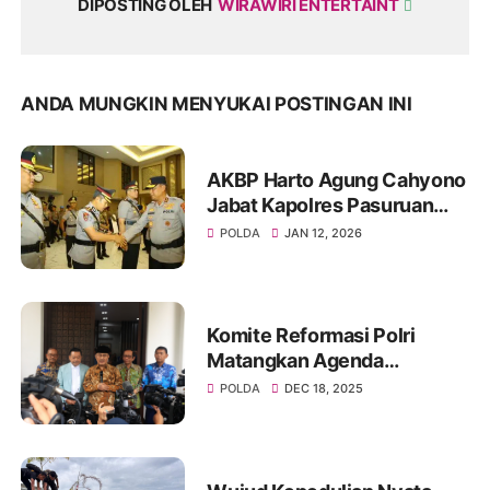
DIPOSTING OLEH
WIRAWIRI ENTERTAINT
ANDA MUNGKIN MENYUKAI POSTINGAN INI
AKBP Harto Agung Cahyono
Jabat Kapolres Pasuruan
Gantikan AKBP Jazuli
POLDA
JAN 12, 2026
Komite Reformasi Polri
Matangkan Agenda
Pembenahan Regulasi
POLDA
DEC 18, 2025