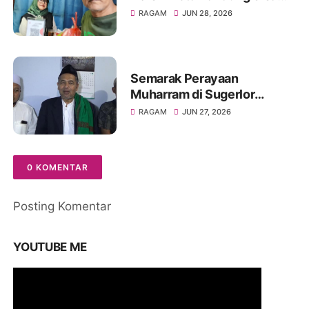
Bongkaran Bangunan Liar
RAGAM
JUN 28, 2026
Semarak Perayaan
Muharram di Sugerlor
Maesan Bondowoso Santuni
RAGAM
JUN 27, 2026
40 Anak Yatim Piatu
0 KOMENTAR
Posting Komentar
YOUTUBE ME