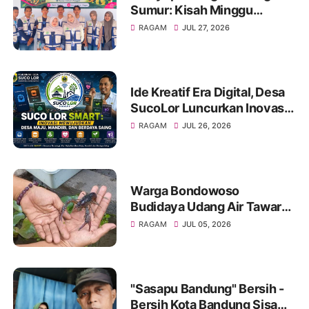
Sumur: Kisah Minggu
Pertama KKN Desa Bagon
RAGAM
JUL 27, 2026
2026 dalam Verval Data
Desil 2
Ide Kreatif Era Digital, Desa
SucoLor Luncurkan Inovasi
"SUCOLOR SMART"
RAGAM
JUL 26, 2026
Warga Bondowoso
Budidaya Udang Air Tawar
Hasilkan Cuan Yang Luar
RAGAM
JUL 05, 2026
Biasa
"Sasapu Bandung" Bersih -
Bersih Kota Bandung Sisa