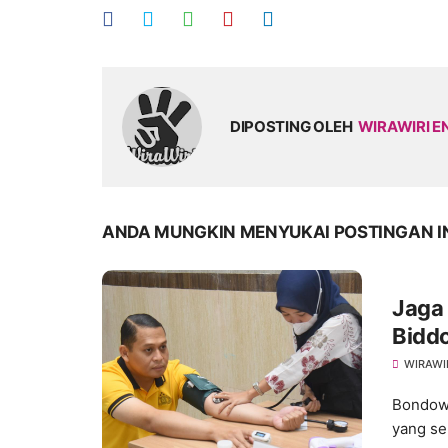
DIPOSTING OLEH
WIRAWIRI E
ANDA MUNGKIN MENYUKAI POSTINGAN I
Jaga 
Biddo
Polr
WIRAWI
Bondowo
yang se