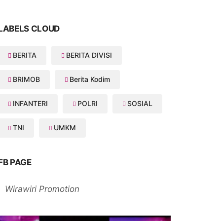
LABELS CLOUD
BERITA
BERITA DIVISI
BRIMOB
Berita Kodim
INFANTERI
POLRI
SOSIAL
TNI
UMKM
FB PAGE
Wirawiri Promotion