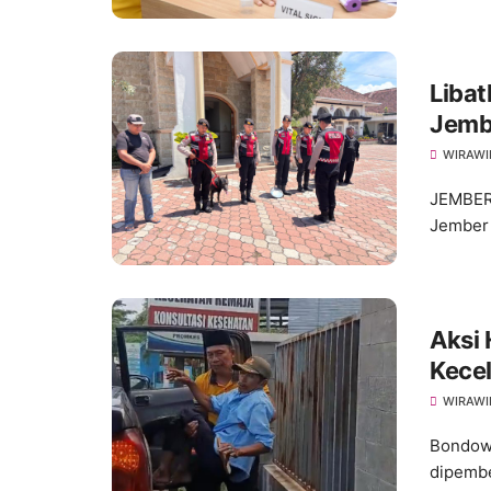
Libat
Jembe
Pask
WIRAWI
JEMBER
Jember 
Aksi
Kece
WIRAWI
Bondowo
dipembe