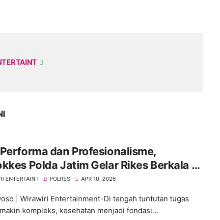
NTERTAINT
NI
Performa dan Profesionalisme,
kkes Polda Jatim Gelar Rikes Berkala di
es Bondowoso
RI ENTERTAINT
POLRES
APR 10, 2026
so | Wirawiri Entertainment-Di tengah tuntutan tugas
makin kompleks, kesehatan menjadi fondasi...