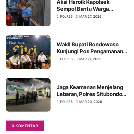
Aksi Heroik Kapolsek
Sempol Bantu Warga
Kecelakaan Saat Akan
POLRES
MAR 27, 2026
Berlebaran
Wakil Bupati Bondowoso
Kunjungi Pos Pengamanan
Lebaran 2026
POLRES
MAR 21, 2026
Jaga Keamanan Menjelang
Lebaran, Polres Situbondo
Intensifkan Patroli Sisir
POLRES
MAR 20, 2026
Rumah Kosong Ditinggal
Mudik
0 KOMENTAR