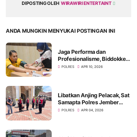
DIPOSTING OLEH
WIRAWIRI ENTERTAINT
ANDA MUNGKIN MENYUKAI POSTINGAN INI
Jaga Performa dan
Profesionalisme, Biddokkes
Polda Jatim Gelar Rikes
POLRES
APR 10, 2026
Berkala di Polres
Bondowoso
Libatkan Anjing Pelacak, Sat
Samapta Polres Jember
Sterilisasi Gereja Jelang
POLRES
APR 04, 2026
Ibadah Paskah