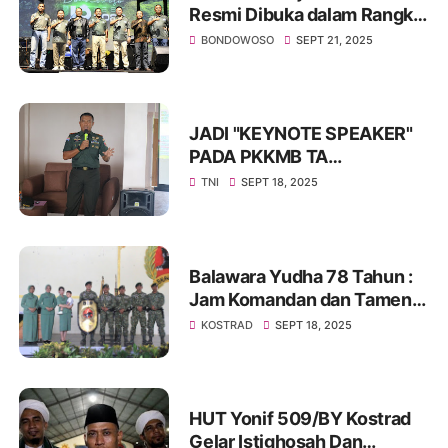
Resmi Dibuka dalam Rangka
HUT TNI Ke-80
BONDOWOSO
SEPT 21, 2025
JADI "KEYNOTE SPEAKER"
PADA PKKMB TA
2025/2026, DANDIM
TNI
SEPT 18, 2025
0416/BUTE DISAMBUT
HANGAT AKADEMIKA
Balawara Yudha 78 Tahun :
Jam Komandan dan Tameng
Juang Prajurit Yonif 509/BY
KOSTRAD
SEPT 18, 2025
Kostrad
HUT Yonif 509/BY Kostrad
Gelar Istighosah Dan