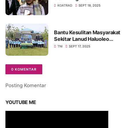
Santunan Anak Yatim
KOATRAD
SEPT 18, 2025
Bantu Kesulitan Masyarakat
Sekitar Lanud Haluoleo
Gelar Gerakan Pangan
TNI
SEPT 17, 2025
Murah Sediakan 3 Ton Beras
SPHP Bulog
0 KOMENTAR
Posting Komentar
YOUTUBE ME