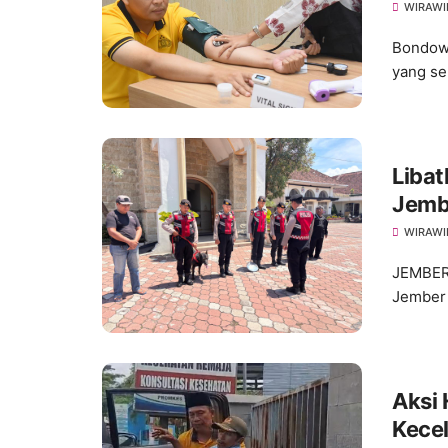
Polr
WIRAWI
Bondowo
yang se
Libat
Jembe
Pask
WIRAWI
JEMBER
Jember 
Aksi
Kece