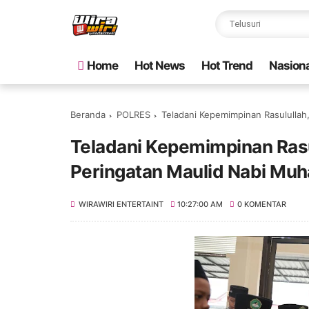
Home
Hot News
Hot Trend
Nasiona
Beranda
POLRES
Teladani Kepemimpinan Rasululla
Teladani Kepemimpinan Rasu
Peringatan Maulid Nabi M
WIRAWIRI ENTERTAINT
10:27:00 AM
0 KOMENTAR