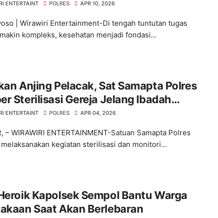
es Bondowoso
RI ENTERTAINT
POLRES
APR 10, 2026
so | Wirawiri Entertainment-Di tengah tuntutan tugas
makin kompleks, kesehatan menjadi fondasi...
kan Anjing Pelacak, Sat Samapta Polres
r Sterilisasi Gereja Jelang Ibadah
ah
RI ENTERTAINT
POLRES
APR 04, 2026
, – WIRAWIRI ENTERTAINMENT-Satuan Samapta Polres
melaksanakan kegiatan sterilisasi dan monitori...
 Heroik Kapolsek Sempol Bantu Warga
lakaan Saat Akan Berlebaran