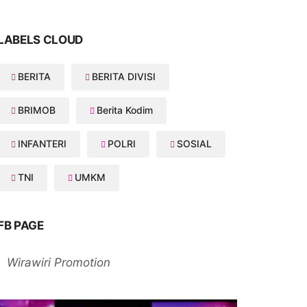
LABELS CLOUD
BERITA
BERITA DIVISI
BRIMOB
Berita Kodim
INFANTERI
POLRI
SOSIAL
TNI
UMKM
FB PAGE
Wirawiri Promotion