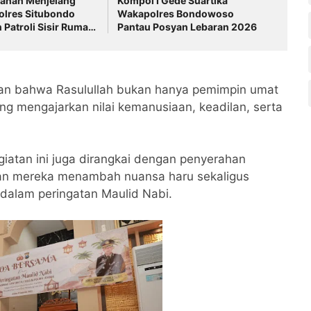
anan Menjelang
Kompol I Gede Suartika
olres Situbondo
Wakapolres Bondowoso
n Patroli Sisir Rumah
Pantau Posyan Lebaran 2026
tinggal Mudik
kan bahwa Rasulullah bukan hanya pemimpin umat
ang mengajarkan nilai kemanusiaan, keadilan, serta
iatan ini juga dirangkai dengan penyerahan
ran mereka menambah nuansa haru sekaligus
dalam peringatan Maulid Nabi.