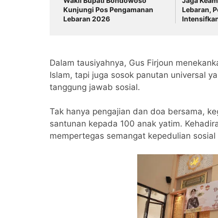
Wakil Bupati Bondowoso
Jaga Keam
Kunjungi Pos Pengamanan
Lebaran, P
Lebaran 2026
Intensifka
Kosong Di
Dalam tausiyahnya, Gus Firjoun menekan
Islam, tapi juga sosok panutan universal y
tanggung jawab sosial.
Tak hanya pengajian dan doa bersama, keg
santunan kepada 100 anak yatim. Kehadi
mempertegas semangat kepedulian sosial 