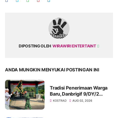
DIPOSTING OLEH
WIRAWIRI ENTERTAINT
ANDA MUNGKIN MENYUKAI POSTINGAN INI
Tradisi Penerimaan Warga
Baru, Danbrigif 9/DY/2
Kostrad
KOSTRAD
AUG 02, 2026