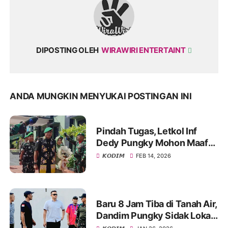
DIPOSTING OLEH
WIRAWIRI ENTERTAINT
ANDA MUNGKIN MENYUKAI POSTINGAN INI
Pindah Tugas, Letkol Inf
Dedy Pungky Mohon Maaf
Bila Selama Menjabat Ada
𝙆𝙊𝘿𝙄𝙈
FEB 14, 2026
Kekurangan
Baru 8 Jam Tiba di Tanah Air,
Dandim Pungky Sidak Lokasi
Pembangunan Koperasi