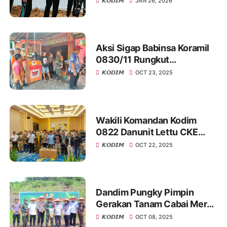
𝙆𝙊𝘿𝙄𝙈
JAN 26, 2026
Merah Putih
Aksi Sigap Babinsa Koramil
0830/11 Rungkut
Tanggulangi Kebakaran di
𝙆𝙊𝘿𝙄𝙈
OCT 23, 2025
Warung Milik Warga
Wakili Komandan Kodim
0822 Danunit Lettu CKE
Sukiman Hadiri Layanan
𝙆𝙊𝘿𝙄𝙈
OCT 22, 2025
Informasi Hukum Melalui
Penguatan Kelembagaan
PPID dan JDIH
Dandim Pungky Pimpin
Gerakan Tanam Cabai Merah
Untuk Bungo Tahan Pangan
𝙆𝙊𝘿𝙄𝙈
OCT 08, 2025